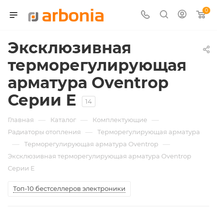
0
Эксклюзивная
терморегулирующая
арматура Oventrop
Серии E
14
—
—
—
Главная
Каталог
Комплектующие
—
Радиаторы отопления
Терморегулирующая арматура
—
—
Терморегулирующая арматура Oventrop
Эксклюзивная терморегулирующая арматура Oventrop
Серии E
Топ-10 бестселлеров электроники