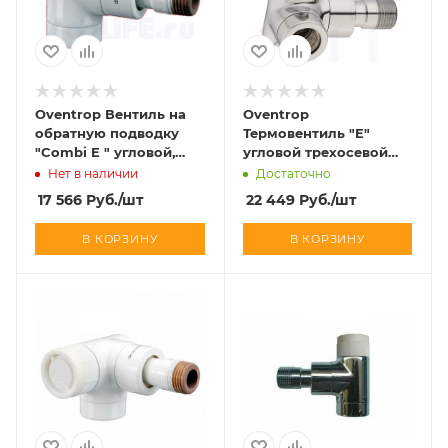
Oventrop Вентиль на
Oventrop
обратную подводку
Термовентиль "E"
"Combi E " угловой,
угловой трехосевой
белый 1/2 art 1166062
левый, хром 1/2 art
Нет в наличии
Достаточно
1163452
17 566
Руб.
/шт
22 449
Руб.
/шт
В КОРЗИНУ
В КОРЗИНУ