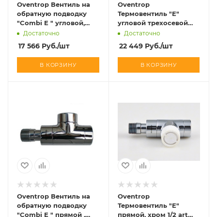
Oventrop Вентиль на
Oventrop
обратную подводку
Термовентиль "E"
"Combi E " угловой,
угловой трехосевой
хром 1/2 art 1166052
правый, хром 1/2 art
Достаточно
Достаточно
1163453
17 566
Руб.
/шт
22 449
Руб.
/шт
В КОРЗИНУ
В КОРЗИНУ
Oventrop Вентиль на
Oventrop
обратную подводку
Термовентиль "E"
"Combi E " прямой ,
прямой, хром 1/2 art