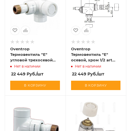
Oventrop
Oventrop
Термовентиль "E"
Термовентиль "E"
угловой трехосевой
осевой, хром 1/2 art
правый, белый 1/2 art
1163252
Нет в наличии
Нет в наличии
1163463
22 449
Руб.
/шт
22 449
Руб.
/шт
В КОРЗИНУ
В КОРЗИНУ