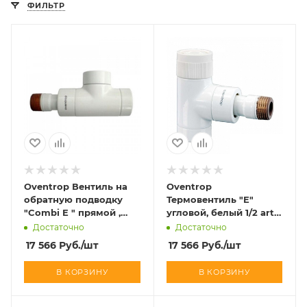
ФИЛЬТР
Oventrop Вентиль на
Oventrop
обратную подводку
Термовентиль "E"
"Combi E " прямой ,
угловой, белый 1/2 art
белый 1/2 art 1167062
1163062
Достаточно
Достаточно
17 566
Руб.
/шт
17 566
Руб.
/шт
В КОРЗИНУ
В КОРЗИНУ