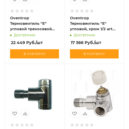
Oventrop
Oventrop
Термовентиль "E"
Термовентиль "E"
угловой трехосевой
угловой, хром 1/2 art
левый, белый 1/2 art
1163052
Достаточно
Достаточно
1163452
22 449
Руб.
/шт
17 566
Руб.
/шт
В КОРЗИНУ
В КОРЗИНУ