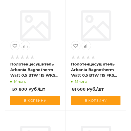
Полотенцесушитель
Полотенцесушитель
Arbonia Bagnotherm
Arbonia Bagnotherm
Watt 0,5 BTW 115 WKS
Watt 0,5 BTW 115 FKS
CR (хром)
белый
Много
Много
137 800
Руб.
/шт
81 600
Руб.
/шт
В КОРЗИНУ
В КОРЗИНУ