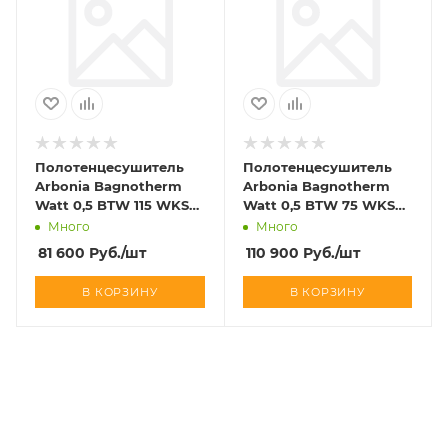
Полотенцесушитель
Полотенцесушитель
Arbonia Bagnotherm
Arbonia Bagnotherm
Watt 0,5 BTW 115 WKS
Watt 0,5 BTW 75 WKS
белый
CR (хром)
Много
Много
81 600
Руб.
/шт
110 900
Руб.
/шт
В КОРЗИНУ
В КОРЗИНУ