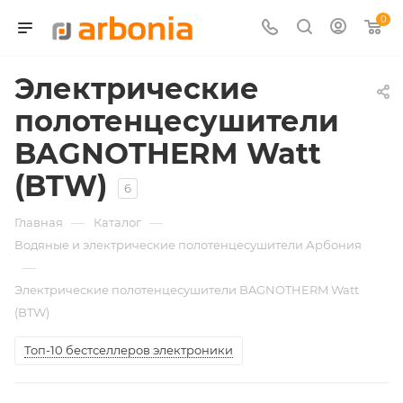
0
Электрические
полотенцесушители
BAGNOTHERM Watt
(BTW)
6
—
—
Главная
Каталог
Водяные и электрические полотенцесушители Арбония
—
Электрические полотенцесушители BAGNOTHERM Watt
(BTW)
Топ-10 бестселлеров электроники