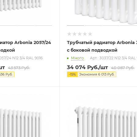
иатор Arbonia 2057/24
Трубчатый радиатор Arbonia 
водкой
с боковой подводкой
2057/24 N12 3/4 RAL 9016
Много
Арт.: 3037/22 N12 3/4 RAL
шт
34 074
Руб.
/шт
43 573
Руб.
40 087
Руб.
536
Руб.
-
15
%
Экономия
6 013
Руб.