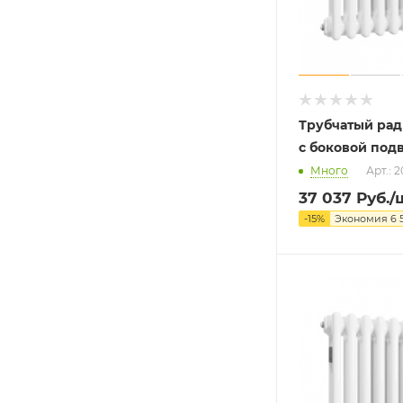
Трубчатый рад
с боковой под
Много
Арт.: 
37 037
Руб.
/
-
15
%
Экономия
6 