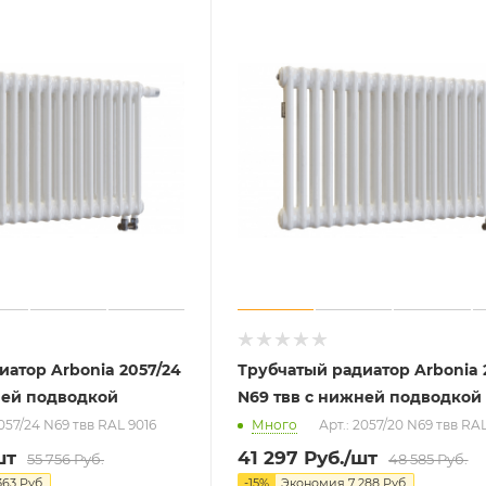
иатор Arbonia 2057/24
Трубчатый радиатор Arbonia 
ней подводкой
N69 твв с нижней подводкой
2057/24 N69 твв RAL 9016
Много
Арт.: 2057/20 N69 твв RA
шт
41 297
Руб.
/шт
55 756
Руб.
48 585
Руб.
363
Руб.
-
15
%
Экономия
7 288
Руб.