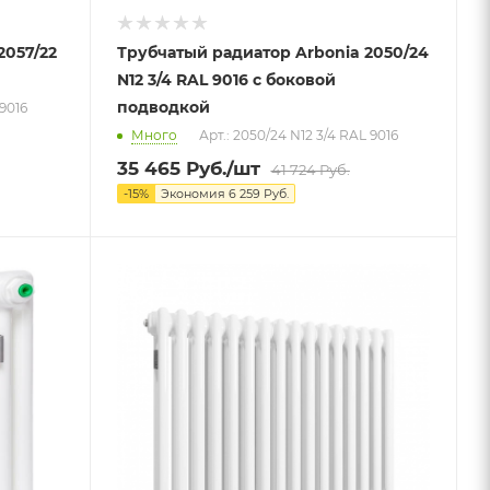
2057/22
Трубчатый радиатор Arbonia 2050/24
N12 3/4 RAL 9016 с боковой
подводкой
 9016
Много
Арт.: 2050/24 N12 3/4 RAL 9016
35 465
Руб.
/шт
41 724
Руб.
-
15
%
Экономия
6 259
Руб.