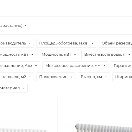
озрастание)
оизводитель
Площадь обогрева, м.кв.
Объем резерву
мощность, кВт
Мощность, кВт
Вместимость воды, л
е давление, Атм
Межосевое расстояние, мм
Гаранти
 площадь, м2
Подключение
Высота, см
Ширина,
Материал