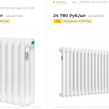
Много
Арт.: 3037/16 N12 3/4 RAL 
3050/16 N69 твв RAL 9016
шт
24 780
Руб.
/шт
43 432
Руб.
29 153
Руб.
515
Руб.
-
15
%
Экономия
4 373
Руб.