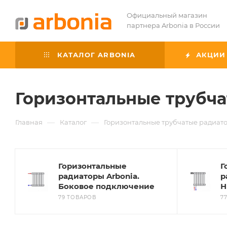
Официальный магазин
партнера Arbonia в России
КАТАЛОГ ARBONIA
АКЦИИ
Горизонтальные трубча
—
—
Главная
Каталог
Горизонтальные трубчатые радиато
Горизонтальные
Г
радиаторы Arbonia.
р
Боковое подключение
Н
79 ТОВАРОВ
7