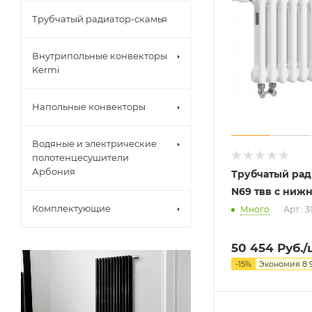
Трубчатый радиатор-скамья
Внутрипольные конвекторы
Kermi
Напольные конвекторы
Водяные и электрические
полотенцесушители
Арбония
Трубчатый рад
N69 твв с ниж
Комплектующие
Много
Арт.: 
50 454
Руб.
/
-
15
%
Экономия
8 