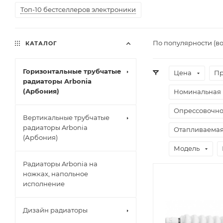
Топ-10 бестселлеров электроники
По популярности (в
КАТАЛОГ
Горизонтальные трубчатые
Цена
Пр
радиаторы Arbonia
(Арбония)
Номинальная 
Опрессовочно
Вертикальные трубчатые
радиаторы Arbonia
Отапливаемая
(Арбония)
Модель
Радиаторы Arbonia на
ножках, напольное
исполнение
Дизайн радиаторы