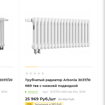
2057/20
Трубчатый радиатор Arbonia 3037/10
N69 твв с нижней подводкой
L 9016
Много
Арт.: 3037/10 N69 твв RAL 9016
25 969
Руб.
/шт
30 552
Руб.
-
15
%
Экономия
4 583
Руб.