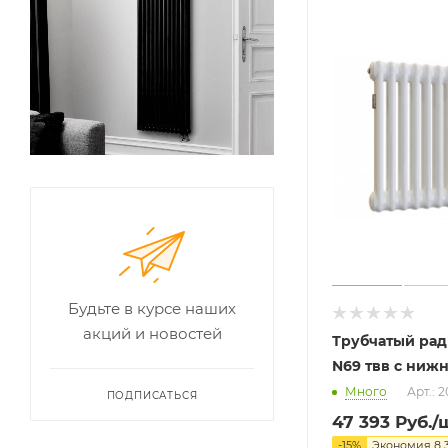
Будьте в курсе наших
акций и новостей
Трубчатый рад
N69 твв с ниж
Много
Арт.: 
ПОДПИСАТЬСЯ
47 393
Руб.
/
-
15
%
Экономия
8 