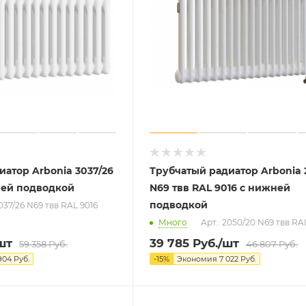
иатор Arbonia 3037/26
Трубчатый радиатор Arbonia 
ней подводкой
N69 твв RAL 9016 с нижней
подводкой
3037/26 N69 твв RAL 9016
Много
Арт.: 2050/20 N69 твв RA
шт
39 785
Руб.
/шт
59 358
Руб.
46 807
Руб.
904
Руб.
-
15
%
Экономия
7 022
Руб.