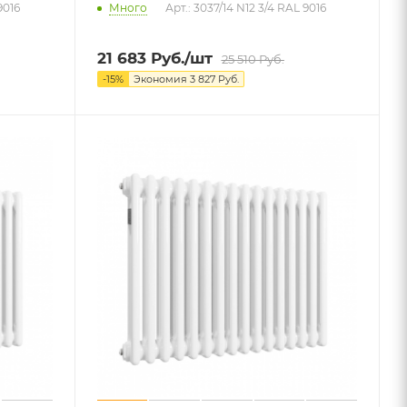
9016
Много
Арт.: 3037/14 N12 3/4 RAL 9016
21 683
Руб.
/шт
25 510
Руб.
-
15
%
Экономия
3 827
Руб.