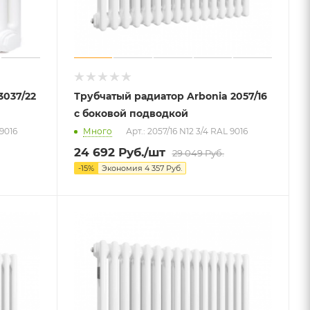
3037/22
Трубчатый радиатор Arbonia 2057/16
с боковой подводкой
 9016
Много
Арт.: 2057/16 N12 3/4 RAL 9016
24 692
Руб.
/шт
29 049
Руб.
-
15
%
Экономия
4 357
Руб.