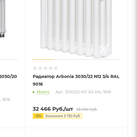
2050/20
Радиатор Arbonia 3030/22 N12 3/4 RAL
9016
Много
Арт.: 3030/22 N12 3/4 RAL 9016
L 9016
32 466
Руб.
/шт
38 196
Руб.
-
15
%
Экономия
5 730
Руб.