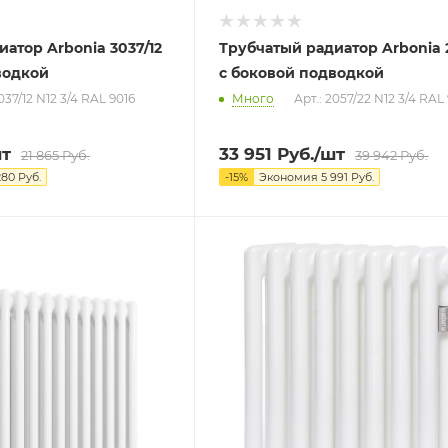
атор Arbonia 3037/12
Трубчатый радиатор Arbonia 
водкой
с боковой подводкой
3037/12 N12 3/4 RAL 9016
Много
Арт.: 2057/22 N12 3/4 RAL
шт
33 951
Руб.
/шт
21 865
Руб.
39 942
Руб.
280
Руб.
-
15
%
Экономия
5 991
Руб.