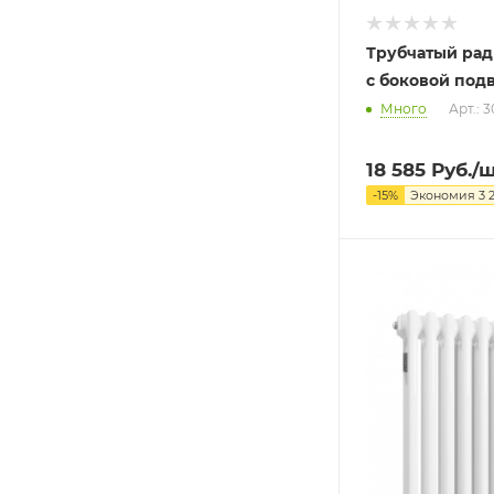
Трубчатый ради
с боковой под
Много
Арт.: 
18 585
Руб.
/
-
15
%
Экономия
3 