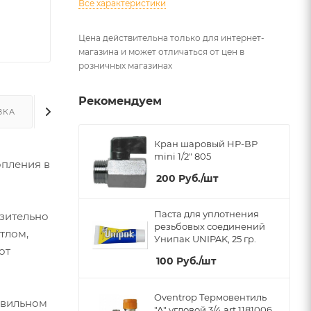
Все характеристики
Цена действительна только для интернет-
магазина и может отличаться от цен в
розничных магазинах
Рекомендуем
ВКА
ДОПОЛНИТЕЛЬНО
Кран шаровый НР-ВР
mini 1/2" 805
опления в
200
Руб.
/шт
Паста для уплотнения
зительно
резьбовых соединений
тлом,
Унипак UNIPAK, 25 гр.
от
100
Руб.
/шт
Oventrop Термовентиль
авильном
"А" угловой 3/4 art 1181006