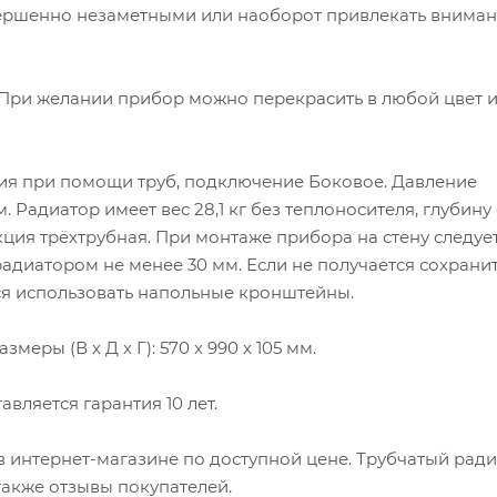
овершенно незаметными или наоборот привлекать вниман
. При желании прибор можно перекрасить в любой цвет 
ия при помощи труб, подключение Боковое. Давление
. Радиатор имеет вес 28,1 кг без теплоносителя, глубину
кция трёхтрубная. При монтаже прибора на стену следуе
адиатором не менее 30 мм. Если не получается сохрани
я использовать напольные кронштейны.
меры (В x Д x Г): 570 x 990 x 105 мм.
вляется гарантия 10 лет.
 в интернет-магазине по доступной цене. Трубчатый рад
 также отзывы покупателей.