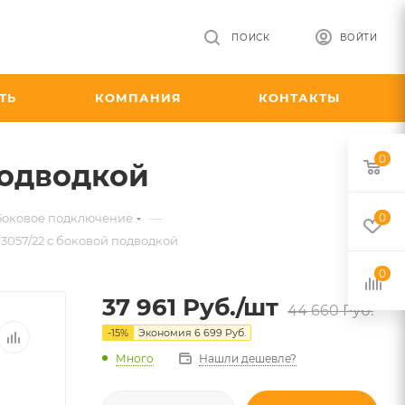
ПОИСК
ВОЙТИ
ТЬ
КОМПАНИЯ
КОНТАКТЫ
0
подводкой
—
 Боковое подключение
0
3057/22 с боковой подводкой
0
37 961
Руб.
/шт
44 660
Руб.
-
15
%
Экономия
6 699
Руб.
Много
Нашли дешевле?