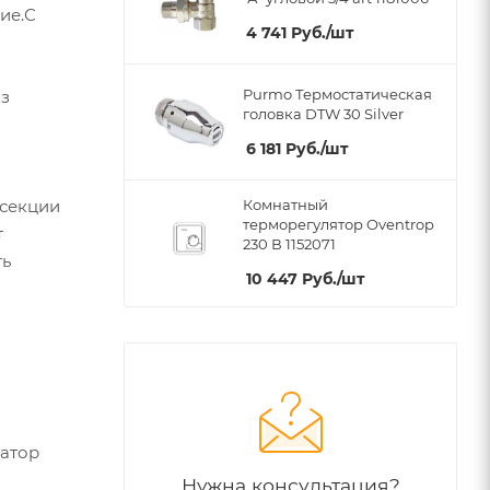
ие.С
4 741
Руб.
/шт
Purmo Термостатическая
из
головка DTW 30 Silver
6 181
Руб.
/шт
 секции
Комнатный
терморегулятор Oventrop
т
230 В 1152071
ть
10 447
Руб.
/шт
иатор
Нужна консультация?