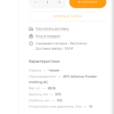
В КОРЗИНУ
КУПИТЬ В 1 КЛИК
Рассчитать доставку
Хочу в подарок
Самовывоз сегодня - бесплатно
Доставка завтра - 500 ₽
Характеристики
Страна
—
Чехия
Производитель
—
AFG Arbonia-Forster-
Holding AG
Вес, кг
—
28,16
Высота, мм
—
570
Глубина, мм
—
105
Опрессовочное давление, Атм
—
15