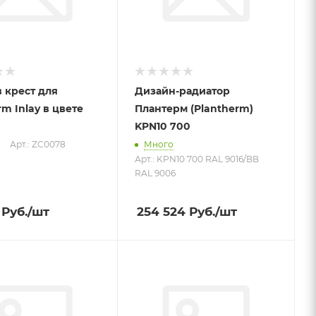
в крест для
Дизайн-радиатор
rm Inlay в цвете
Плантерм (Plantherm)
KPN10 700
Арт.: ZC0078
Много
Арт.: KPN10 700 RAL 9016/BB
RAL 9006
Руб.
/шт
254 524
Руб.
/шт