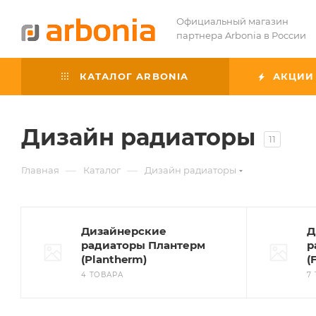
Официальный магазин
партнера Arbonia в России
КАТАЛОГ ARBONIA
АКЦИИ
Дизайн радиаторы
11
—
—
Главная
Каталог
Дизайн радиаторы
Дизайнерские
Д
радиаторы Плантерм
р
(Plantherm)
(
4 ТОВАРА
7