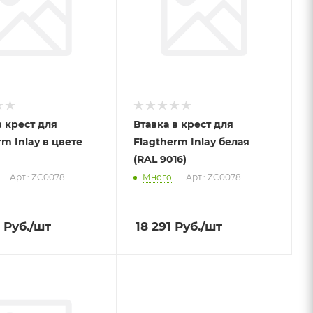
в крест для
Втавка в крест для
rm Inlay в цвете
Flagtherm Inlay белая
(RAL 9016)
Арт.: ZC0078
Много
Арт.: ZC0078
Руб.
/шт
18 291
Руб.
/шт