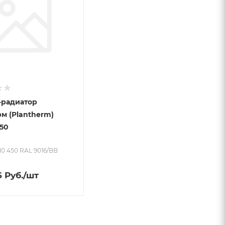
-радиатор
м (Plantherm)
50
10 450 RAL 9016/BB
6
Руб.
/шт