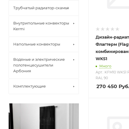
Трубчатый радиатор-скамья
Внутрипольные конвекторы
Kermi
Дизайн-радиа
Флагтерм (Fla
Напольные конвекторы
комбинирован
WKS1
Водяные и электрические
полотенцесушители
Много
Арбония
Арт.: KFM10 WKS1 
RAL 90
270 450
Руб
Комплектующие