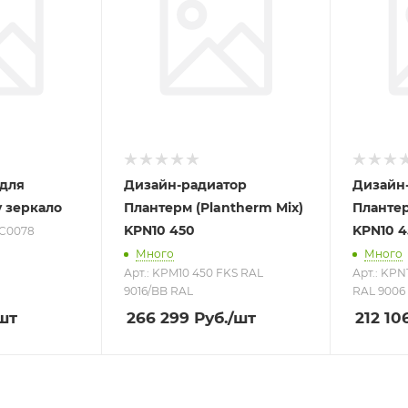
 для
Дизайн-радиатор
Дизайн
y зеркало
Плантерм (Plantherm Mix)
Плантер
KPN10 450
KPN10 4
ZC0078
Много
Много
Арт.: KPM10 450 FKS RAL
Арт.: KPN
9016/BB RAL
RAL 9006
шт
266 299
Руб.
/шт
212 10