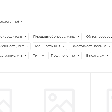
озрастание)
оизводитель
Площадь обогрева, м.кв.
Объем резерву
мощность, кВт
Мощность, кВт
Вместимость воды, л
сстояние, мм
Тип
Подключение
Высота, см