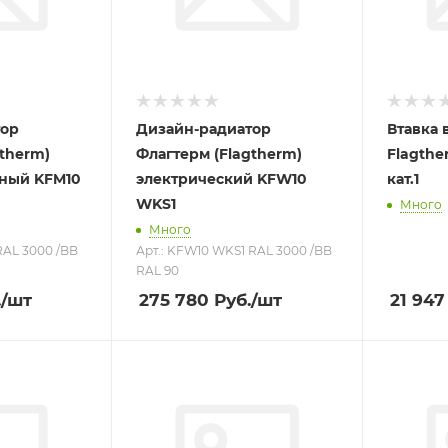
тор
Дизайн-радиатор
Втавка 
gtherm)
Флагтерм (Flagtherm)
Flagthe
ный KFM10
электрический KFW10
кат.1
WKS1
Много
Много
RAL 3000 /BB
Арт.: KFW10 WKS1 RAL 3000 /BB
RAL 90
.
/шт
275 780
Руб.
/шт
21 947