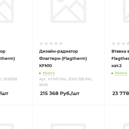
тор
Дизайн-радиатор
Втавка 
ntherm)
Флагтерм (Flagtherm)
Flagthe
KFN10
кат.2
Много
Много
AL 9016/BB
Арт.: KFN10 RAL 3000 /BB RAL
9006
/шт
215 368
Руб.
/шт
23 778