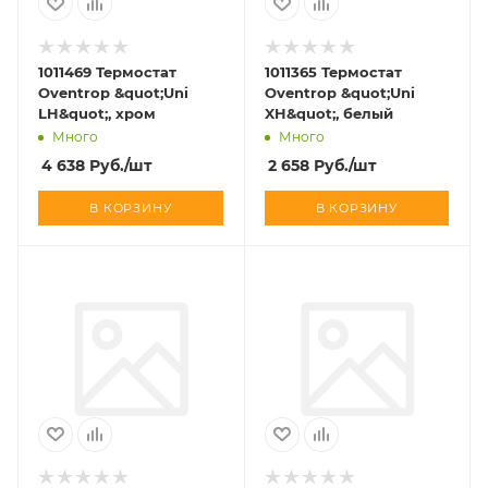
1011469 Термостат
1011365 Термостат
Oventrop &quot;Uni
Oventrop &quot;Uni
LH&quot;, хром
XH&quot;, белый
Много
Много
4 638
Руб.
/шт
2 658
Руб.
/шт
В КОРЗИНУ
В КОРЗИНУ