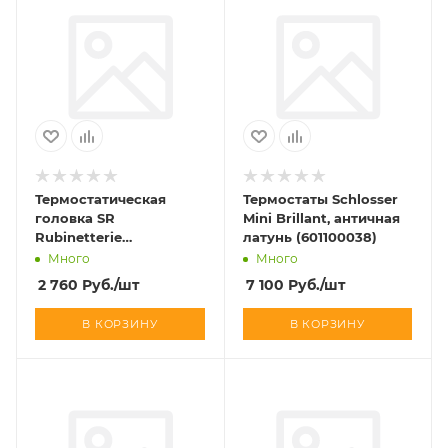
Термостатическая
Термостаты Schlosser
головка SR
Mini Brillant, античная
Rubinetterie
латунь (601100038)
&quot;ARIA&quot;, цвет
Много
Много
хром (N094-0000C000)
2 760
Руб.
/шт
7 100
Руб.
/шт
В КОРЗИНУ
В КОРЗИНУ