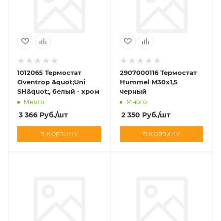
1012065 Термостат
2907000116 Термостат
Oventrop &quot;Uni
Hummel M30x1,5
SH&quot;, белый - хром
черный
Много
Много
3 366
Руб.
/шт
2 350
Руб.
/шт
В КОРЗИНУ
В КОРЗИНУ