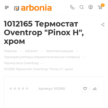
0
1012165 Термостат
Oventrop "Pinox H",
хром
—
—
—
Главная
Каталог
Комплектующие
—
Терморегуляторы (термостатические головки)
—
Термостаты Oventrop
1012165 Термостат Oventrop "Pinox H", хром
Артикул:
1012165