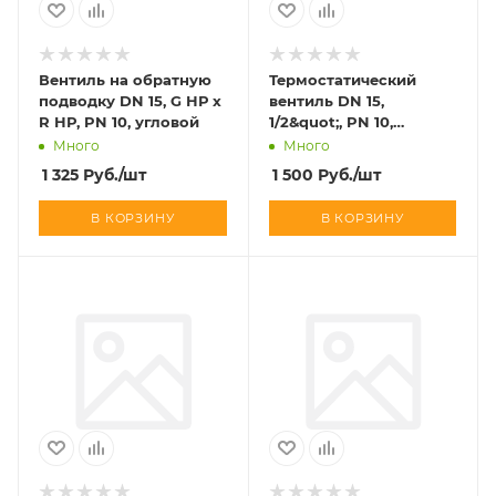
Вентиль на обратную
Термостатический
подводку DN 15, G НР x
вентиль DN 15,
R НР, PN 10, угловой
1/2&quot;, PN 10,
угловой
Много
Много
1 325
Руб.
/шт
1 500
Руб.
/шт
В КОРЗИНУ
В КОРЗИНУ