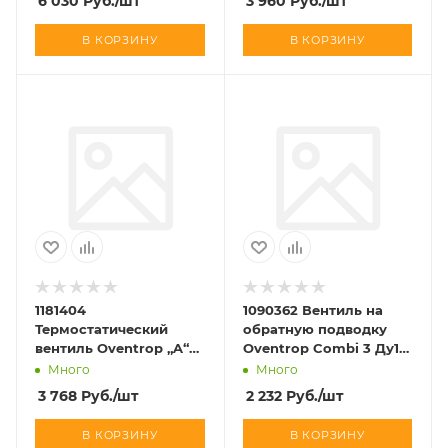
6 030
Руб.
/шт
3 960
Руб.
/шт
В КОРЗИНУ
В КОРЗИНУ
1181404
1090362 Вентиль на
Термостатический
обратную подводку
вентиль Oventrop „A“
Oventrop Combi 3 Ду15,
Ду 15, 1/2&quot;, PN 10,
1/2&quot;, PN10, угловой
Много
Много
осевой
3 768
Руб.
/шт
2 232
Руб.
/шт
В КОРЗИНУ
В КОРЗИНУ