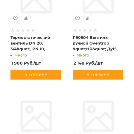
Термостатический
1190504 Вентиль
вентиль DN 20,
ручной Oventrop
3/4&quot;, PN 10,
&quot;HR&quot; Ду15,
угловой
1/2&quot;, PN10, угловой
Много
Много
1 900
Руб.
/шт
2 148
Руб.
/шт
В КОРЗИНУ
В КОРЗИНУ