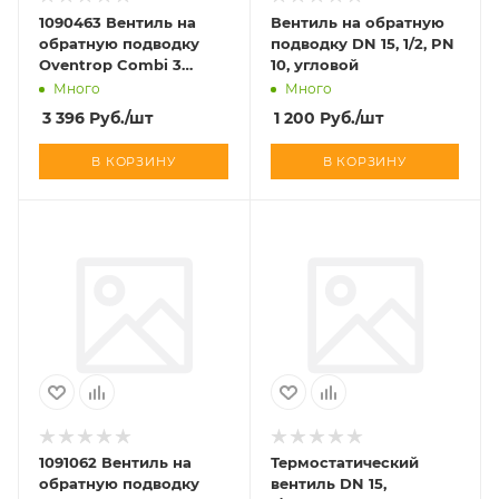
1090463 Вентиль на
Вентиль на обратную
обратную подводку
подводку DN 15, 1/2, PN
Oventrop Combi 3
10, угловой
Ду20, 3/4&quot;, PN10,
Много
Много
прямой
3 396
Руб.
/шт
1 200
Руб.
/шт
В КОРЗИНУ
В КОРЗИНУ
1091062 Вентиль на
Термостатический
обратную подводку
вентиль DN 15,