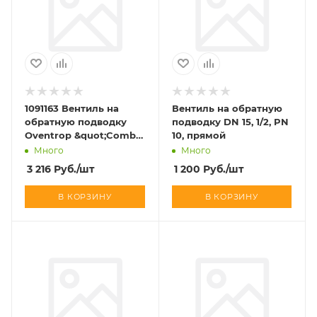
1091163 Вентиль на
Вентиль на обратную
обратную подводку
подводку DN 15, 1/2, PN
Oventrop &quot;Combi
10, прямой
2&quot; Ду20, 3/4&quot;,
Много
Много
PN10, прямой
3 216
Руб.
/шт
1 200
Руб.
/шт
В КОРЗИНУ
В КОРЗИНУ