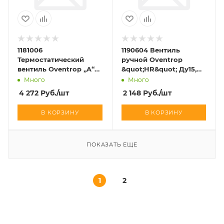
1181006
1190604 Вентиль
Термостатический
ручной Oventrop
вентиль Oventrop „A“
&quot;HR&quot; Ду15,
DN 20, 3/4&quot;, PN 10,
1/2&quot;, PN10, прямой
Много
Много
угловой
4 272
Руб.
/шт
2 148
Руб.
/шт
В КОРЗИНУ
В КОРЗИНУ
ПОКАЗАТЬ ЕЩЕ
1
2