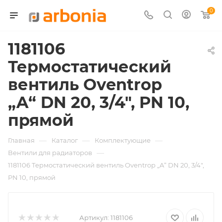
0
1181106
Термостатический
вентиль Oventrop
„A“ DN 20, 3/4", PN 10,
прямой
—
—
—
Главная
Каталог
Комплектующие
—
Вентили для радиаторов
1181106 Термостатический вентиль Oventrop „A“ DN 20, 3/4",
PN 10, прямой
Артикул:
1181106