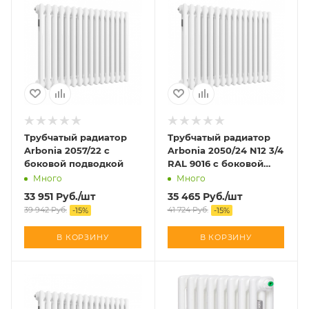
Трубчатый радиатор
Трубчатый радиатор
Arbonia 2057/22 с
Arbonia 2050/24 N12 3/4
боковой подводкой
RAL 9016 с боковой
подводкой
Много
Много
33 951
Руб.
/шт
35 465
Руб.
/шт
39 942
Руб.
41 724
Руб.
-
15
%
-
15
%
В КОРЗИНУ
В КОРЗИНУ