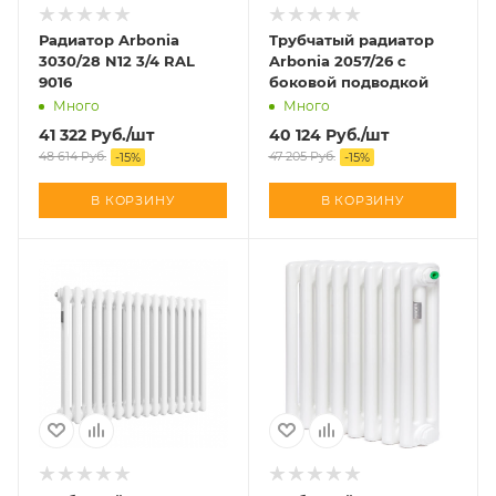
Радиатор Arbonia
Трубчатый радиатор
3030/28 N12 3/4 RAL
Arbonia 2057/26 с
9016
боковой подводкой
Много
Много
41 322
Руб.
/шт
40 124
Руб.
/шт
48 614
Руб.
47 205
Руб.
-
15
%
-
15
%
В КОРЗИНУ
В КОРЗИНУ