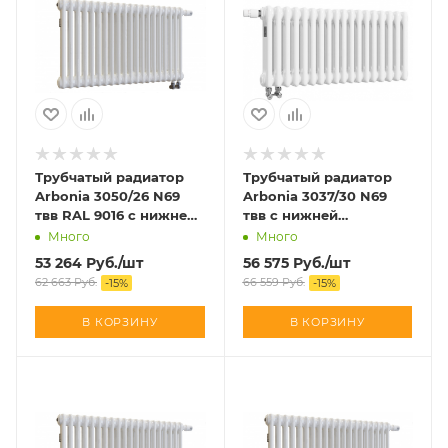
Трубчатый радиатор
Трубчатый радиатор
Arbonia 3050/26 N69
Arbonia 3037/30 N69
твв RAL 9016 с нижней
твв с нижней
подводкой
подводкой
Много
Много
53 264
Руб.
/шт
56 575
Руб.
/шт
62 663
Руб.
66 559
Руб.
-
15
%
-
15
%
В КОРЗИНУ
В КОРЗИНУ