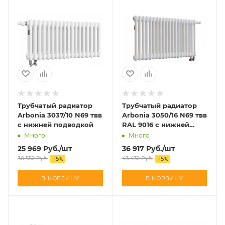
Трубчатый радиатор
Трубчатый радиатор
Arbonia 3037/10 N69 твв
Arbonia 3050/16 N69 твв
с нижней подводкой
RAL 9016 с нижней
подводкой
Много
Много
25 969
Руб.
/шт
36 917
Руб.
/шт
30 552
Руб.
43 432
Руб.
-
15
%
-
15
%
В КОРЗИНУ
В КОРЗИНУ