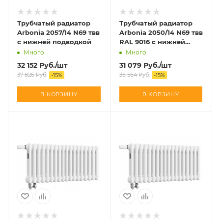
Трубчатый радиатор
Трубчатый радиатор
Arbonia 2057/14 N69 твв
Arbonia 2050/14 N69 твв
с нижней подводкой
RAL 9016 с нижней
подводкой
Много
Много
32 152
Руб.
/шт
31 079
Руб.
/шт
37 826
Руб.
36 564
Руб.
-
15
%
-
15
%
В КОРЗИНУ
В КОРЗИНУ