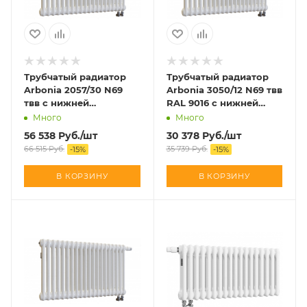
Трубчатый радиатор
Трубчатый радиатор
Arbonia 2057/30 N69
Arbonia 3050/12 N69 твв
твв с нижней
RAL 9016 с нижней
подводкой
подводкой
Много
Много
56 538
Руб.
/шт
30 378
Руб.
/шт
66 515
Руб.
35 739
Руб.
-
15
%
-
15
%
В КОРЗИНУ
В КОРЗИНУ