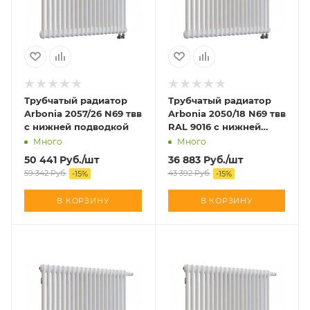
Трубчатый радиатор
Трубчатый радиатор
Arbonia 2057/26 N69 твв
Arbonia 2050/18 N69 твв
с нижней подводкой
RAL 9016 с нижней
подводкой
Много
Много
50 441
Руб.
/шт
36 883
Руб.
/шт
59 342
Руб.
43 392
Руб.
-
15
%
-
15
%
В КОРЗИНУ
В КОРЗИНУ