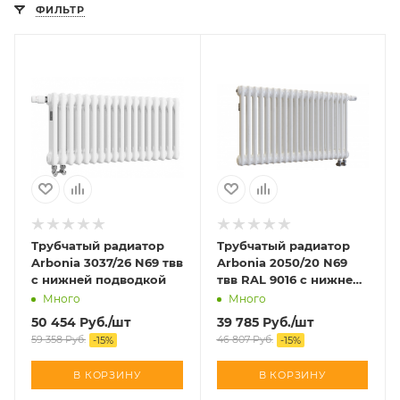
ФИЛЬТР
Трубчатый радиатор
Трубчатый радиатор
Arbonia 3037/26 N69 твв
Arbonia 2050/20 N69
с нижней подводкой
твв RAL 9016 с нижней
подводкой
Много
Много
50 454
Руб.
/шт
39 785
Руб.
/шт
59 358
Руб.
46 807
Руб.
-
15
%
-
15
%
В КОРЗИНУ
В КОРЗИНУ