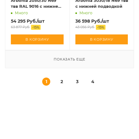
Arbonia 2050/30 N69
Arbonia 3030/18 N69 твв
твв RAL 9016 с нижней
с нижней подводкой
подводкой
Много
Много
54 295
Руб.
/шт
36 598
Руб.
/шт
63 877
Руб.
43 056
Руб.
-
15
%
-
15
%
В КОРЗИНУ
В КОРЗИНУ
ПОКАЗАТЬ ЕЩЕ
1
2
3
4