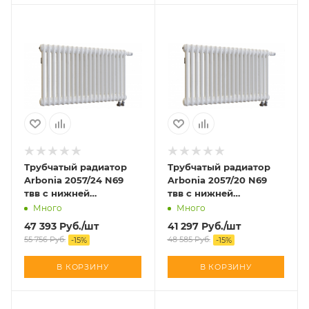
Трубчатый радиатор
Трубчатый радиатор
Arbonia 2057/24 N69
Arbonia 2057/20 N69
твв с нижней
твв с нижней
подводкой
подводкой
Много
Много
47 393
Руб.
/шт
41 297
Руб.
/шт
55 756
Руб.
48 585
Руб.
-
15
%
-
15
%
В КОРЗИНУ
В КОРЗИНУ