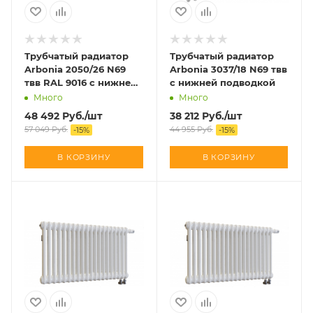
Трубчатый радиатор
Трубчатый радиатор
Arbonia 2050/26 N69
Arbonia 3037/18 N69 твв
твв RAL 9016 с нижней
с нижней подводкой
подводкой
Много
Много
48 492
Руб.
/шт
38 212
Руб.
/шт
57 049
Руб.
44 955
Руб.
-
15
%
-
15
%
В КОРЗИНУ
В КОРЗИНУ