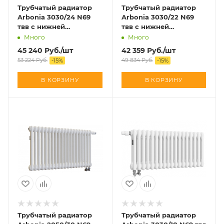
Трубчатый радиатор
Трубчатый радиатор
Arbonia 3030/24 N69
Arbonia 3030/22 N69
твв с нижней
твв с нижней
подводкой
подводкой
Много
Много
45 240
Руб.
/шт
42 359
Руб.
/шт
53 224
Руб.
49 834
Руб.
-
15
%
-
15
%
В КОРЗИНУ
В КОРЗИНУ
Трубчатый радиатор
Трубчатый радиатор