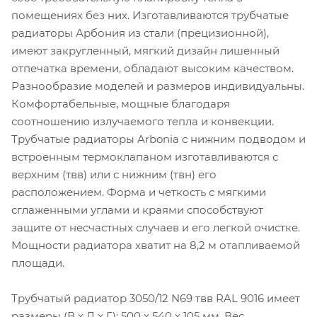
помещениях без них. Изготавливаются трубчатые
радиаторы Арбония из стали (прецизионной),
имеют закругленный, мягкий дизайн лишенный
отпечатка времени, обладают высоким качеством.
Разнообразие моделей и размеров индивидуальны.
Комфортабельные, мощные благодаря
соотношению излучаемого тепла и конвекции.
Трубчатые радиаторы Arbonia с нижним подводом и
встроенным термоклапаном изготавливаются с
верхним (твв) или с нижним (твн) его
расположением. Форма и четкость с мягкими
сглаженными углами и краями способствуют
защите от несчастных случаев и его легкой очистке.
Мощности радиатора хватит на 8,2 м отапливаемой
площади.
Трубчатый радиатор 3050/12 N69 твв RAL 9016 имеет
размеры (В x Д x Г): 500 x 540 x 105 мм. Вес