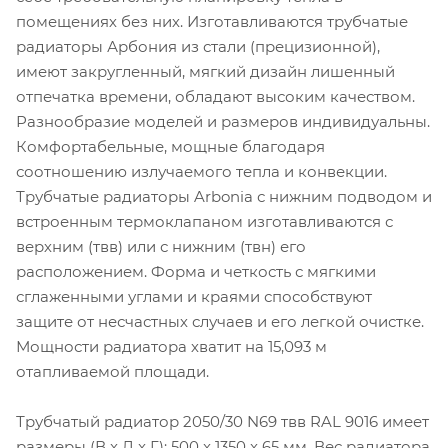
помещениях без них. Изготавливаются трубчатые
радиаторы Арбония из стали (прецизионной),
имеют закругленный, мягкий дизайн лишенный
отпечатка времени, обладают высоким качеством.
Разнообразие моделей и размеров индивидуальны.
Комфортабельные, мощные благодаря
соотношению излучаемого тепла и конвекции.
Трубчатые радиаторы Arbonia с нижним подводом и
встроенным термоклапаном изготавливаются с
верхним (твв) или с нижним (твн) его
расположением. Форма и четкость с мягкими
сглаженными углами и краями способствуют
защите от несчастных случаев и его легкой очистке.
Мощности радиатора хватит на 15,093 м
отапливаемой площади.
Трубчатый радиатор 2050/30 N69 твв RAL 9016 имеет
размеры (В x Д x Г): 500 x 1350 x 65 мм. Вес радиатора