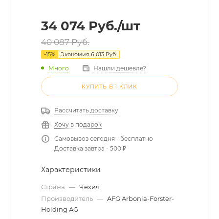
34 074
Руб.
/шт
40 087
Руб.
-
15
%
Экономия
6 013
Руб.
Много
Нашли дешевле?
КУПИТЬ В 1 КЛИК
Рассчитать доставку
Хочу в подарок
Самовывоз сегодня - бесплатно
Доставка завтра - 500 ₽
Характеристики
Страна
—
Чехия
Производитель
—
AFG Arbonia-Forster-
Holding AG