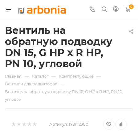
0
Вентиль на
обратную подводку
DN 15, G НР x R НР,
PN 10, угловой
—
—
—
Главная
Каталог
Комплектующие
—
Вентили для радиаторов
Вентиль на обратную подводку DN 15, G НР x R НР, PN 10,
угловой
Артикул:
179N2300