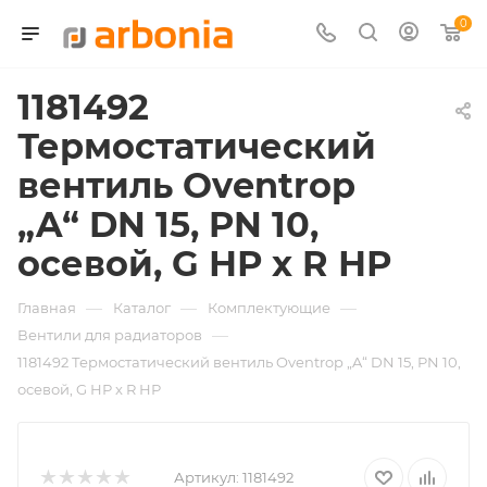
0
1181492
Термостатический
вентиль Oventrop
„A“ DN 15, PN 10,
осевой, G НР x R НР
—
—
—
Главная
Каталог
Комплектующие
—
Вентили для радиаторов
1181492 Термостатический вентиль Oventrop „A“ DN 15, PN 10,
осевой, G НР x R НР
Артикул:
1181492