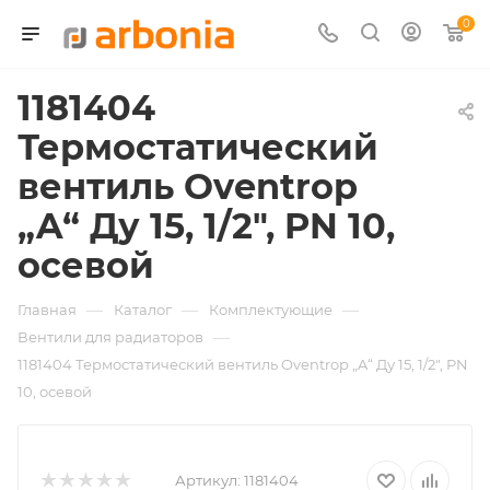
0
1181404
Термостатический
вентиль Oventrop
„A“ Ду 15, 1/2", PN 10,
осевой
—
—
—
Главная
Каталог
Комплектующие
—
Вентили для радиаторов
1181404 Термостатический вентиль Oventrop „A“ Ду 15, 1/2", PN
10, осевой
Артикул:
1181404