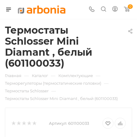
0
Термостаты
Schlosser Mini
Diamant , белый
(601100033)
—
—
—
Главная
Каталог
Комплектующие
—
Терморегуляторы (термостатические головки)
—
Термостаты Schlosser
Термостаты Schlosser Mini Diamant , белый (601100033)
Артикул:
601100033