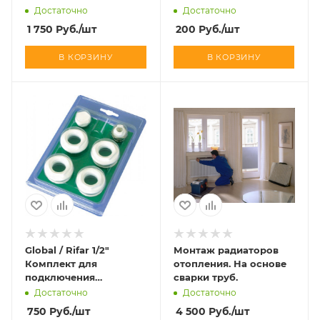
Достаточно
Достаточно
1 750
Руб.
/шт
200
Руб.
/шт
В КОРЗИНУ
В КОРЗИНУ
Global / Rifar 1/2"
Монтаж радиаторов
Комплект для
отопления. На основе
подключения
сварки труб.
радиатора
Достаточно
Достаточно
750
Руб.
/шт
4 500
Руб.
/шт