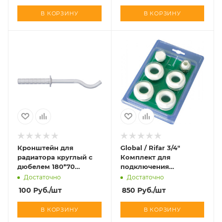
В КОРЗИНУ
В КОРЗИНУ
Кронштейн для
Global / Rifar 3/4"
радиатора круглый с
Комплект для
дюбелем 180*70
подключения
(КИРОВ)
радиатора
Достаточно
Достаточно
100
Руб.
/шт
850
Руб.
/шт
В КОРЗИНУ
В КОРЗИНУ