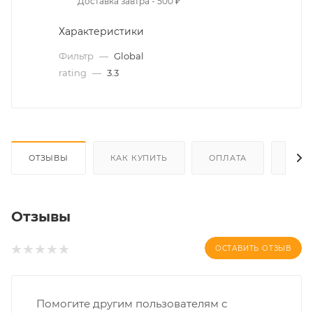
Доставка завтра - 500 ₽
Характеристики
Фильтр
—
Global
rating
—
3.3
ОТЗЫВЫ
КАК КУПИТЬ
ОПЛАТА
ДОС
Отзывы
ОСТАВИТЬ ОТЗЫВ
Помогите другим пользователям с