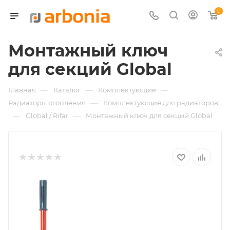
0
Монтажный ключ
для секций Global
—
—
—
Главная
Каталог
Комплектующие
—
Радиаторы отопления
Комплектующие для радиаторов
—
—
Global / Rifar
Монтажный ключ для секций Global