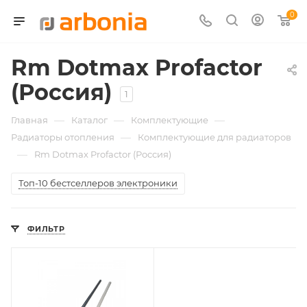
0
Rm Dotmax Profactor
(Россия)
1
—
—
—
Главная
Каталог
Комплектующие
—
Радиаторы отопления
Комплектующие для радиаторов
—
Rm Dotmax Profactor (Россия)
Топ-10 бестселлеров электроники
ФИЛЬТР