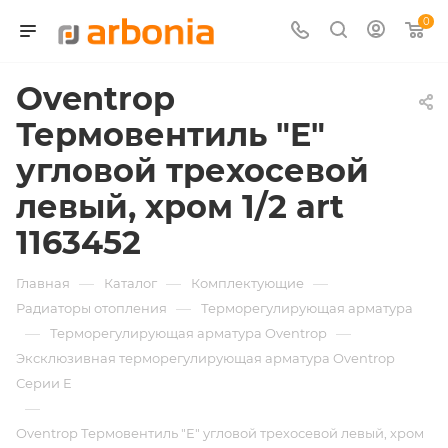
0
Oventrop
Термовентиль "E"
угловой трехосевой
левый, хром 1/2 art
1163452
—
—
—
Главная
Каталог
Комплектующие
—
Радиаторы отопления
Терморегулирующая арматура
—
—
Терморегулирующая арматура Oventrop
Эксклюзивная терморегулирующая арматура Oventrop
Серии E
—
Oventrop Термовентиль "E" угловой трехосевой левый, хром