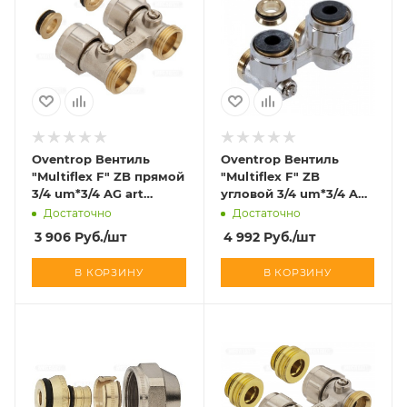
Oventrop Вентиль
Oventrop Вентиль
"Multiflex F" ZB прямой
"Multiflex F" ZB
3/4 um*3/4 AG art
угловой 3/4 um*3/4 AG
1015813
art 1015814
Достаточно
Достаточно
3 906
Руб.
/шт
4 992
Руб.
/шт
В КОРЗИНУ
В КОРЗИНУ