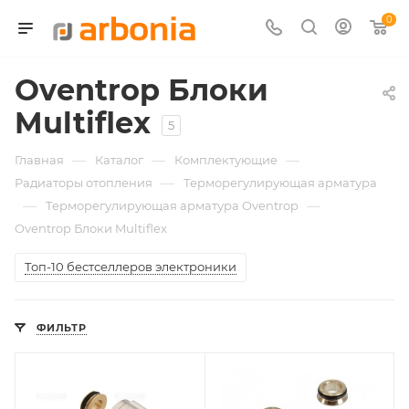
0
Oventrop Блоки
Multiflex
5
—
—
—
Главная
Каталог
Комплектующие
—
Радиаторы отопления
Терморегулирующая арматура
—
—
Терморегулирующая арматура Oventrop
Oventrop Блоки Multiflex
Топ-10 бестселлеров электроники
ФИЛЬТР