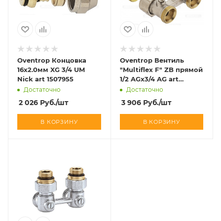
Oventrop Концовка
Oventrop Вентиль
16х2.0мм XG 3/4 UM
"Multiflex F" ZB прямой
Nick art 1507955
1/2 AGx3/4 AG art
1015883
Достаточно
Достаточно
2 026
Руб.
/шт
3 906
Руб.
/шт
В КОРЗИНУ
В КОРЗИНУ