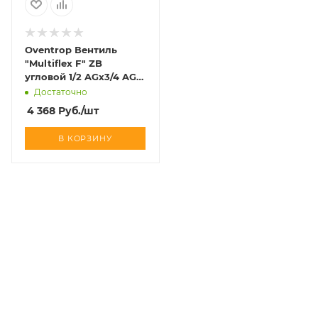
Oventrop Вентиль
"Multiflex F" ZB
угловой 1/2 AGx3/4 AG
art 1015884
Достаточно
4 368
Руб.
/шт
В КОРЗИНУ