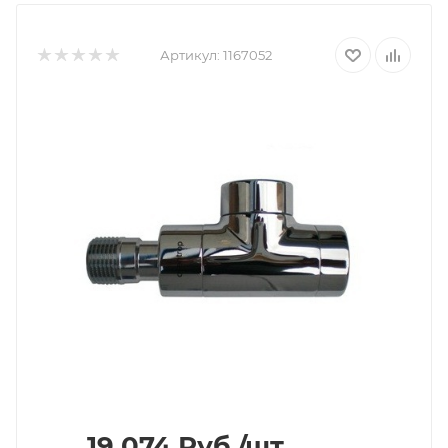
Артикул:
1167052
19 074
Руб.
/шт