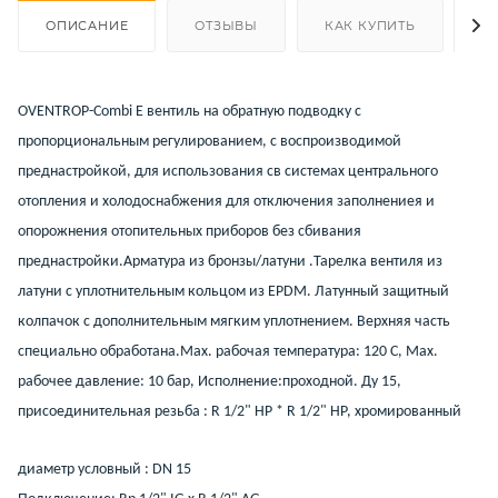
ОПИСАНИЕ
ОТЗЫВЫ
КАК КУПИТЬ
О
OVENTROP-Combi E вентиль на обратную подводку с
пропорциональным регулированием, с воспроизводимой
преднастройкой, для использования св системах центрального
отопления и холодоснабжения для отключения заполнениея и
опорожнения отопительных приборов без сбивания
преднастройки.Арматура из бронзы/латуни .Тарелка вентиля из
латуни с уплотнительным кольцом из EPDM. Латунный защитный
колпачок с дополнительным мягким уплотнением. Верхняя часть
специально обработана.Max. рабочая температура: 120 C, Max.
рабочее давление: 10 бар, Исполнение:проходной. Ду 15,
присоединительная резьба : R 1/2" НР * R 1/2" НР, хромированный
диаметр условный : DN 15