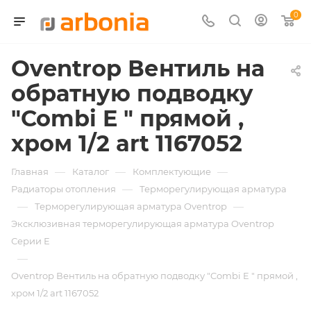
0
Oventrop Вентиль на
обратную подводку
"Combi E " прямой ,
хром 1/2 art 1167052
—
—
—
Главная
Каталог
Комплектующие
—
Радиаторы отопления
Терморегулирующая арматура
—
—
Терморегулирующая арматура Oventrop
Эксклюзивная терморегулирующая арматура Oventrop
Серии E
—
Oventrop Вентиль на обратную подводку "Combi E " прямой ,
хром 1/2 art 1167052