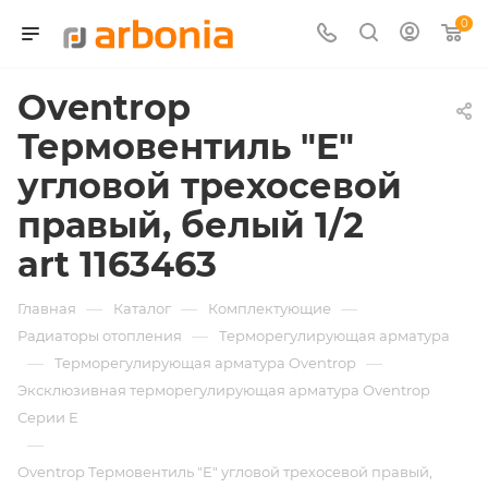
0
Oventrop
Термовентиль "E"
угловой трехосевой
правый, белый 1/2
art 1163463
—
—
—
Главная
Каталог
Комплектующие
—
Радиаторы отопления
Терморегулирующая арматура
—
—
Терморегулирующая арматура Oventrop
Эксклюзивная терморегулирующая арматура Oventrop
Серии E
—
Oventrop Термовентиль "E" угловой трехосевой правый,