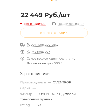
22 449
Руб.
/шт
Нет в наличии
Нашли дешевле?
КУПИТЬ В 1 КЛИК
Рассчитать доставку
Хочу в подарок
Самовывоз сегодня - бесплатно
Доставка завтра - 500 ₽
Характеристики
Производитель
—
OVENTROP
Серия
—
E
Фильтр
—
OVENTROP, E, угловой
трехосевой правый
rating
—
3.3