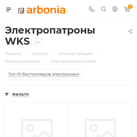
0
Электропатроны
WKS
14
—
—
—
Главная
Каталог
Комплектующие
—
Электропатроны
Электропатроны WKS
Топ-10 бестселлеров электроники
ФИЛЬТР