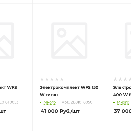
ект WFS
Электрокомплект WFS 150
Электр
W титан
400 W 
ZE0101 0053
Много
Арт.: ZE0101 0050
Много
/шт
41 000
Руб.
/шт
37 00