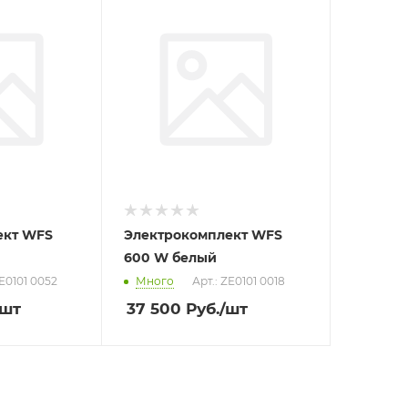
ект WFS
Электрокомплект WFS
600 W белый
ZE0101 0052
Много
Арт.: ZE0101 0018
/шт
37 500
Руб.
/шт