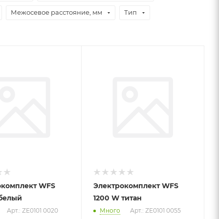
Межосевое расстояние, мм
Тип
окомплект WFS
Электрокомплект WFS
 белый
1200 W титан
Арт.: ZE0101 0020
Много
Арт.: ZE0101 0055