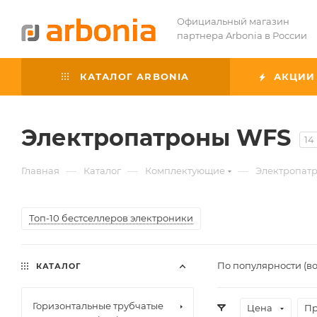
Официальный магазин
партнера Arbonia в России
КАТАЛОГ ARBONIA
АКЦИИ
Электропатроны WFS
14
—
—
—
Главная
Каталог
Комплектующие
Электропат
Топ-10 бестселлеров электроники
По популярности (в
КАТАЛОГ
Горизонтальные трубчатые
Цена
Пр