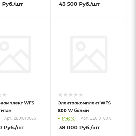
0
Руб.
/шт
43 500
Руб.
/шт
окомплект WFS
Электрокомплект WFS
титан
800 W белый
Арт.: ZE0101 0056
Много
Арт.: ZE0101 0019
0
Руб.
/шт
38 000
Руб.
/шт