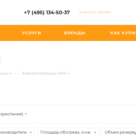
+7 (495) 134-50-37
ЗАКАЗАТЬ ЗВОНОК
УСЛУГИ
БРЕНДЫ
КАК КУПИ
—
роны
Электропатроны WFS
озрастание)
оизводитель
Площадь обогрева, м.кв.
Объем резерву