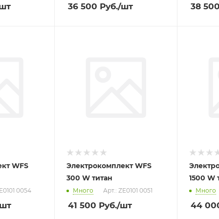
/шт
36 500
Руб.
/шт
38 50
ект WFS
Электрокомплект WFS
Электр
300 W титан
1500 W 
ZE0101 0054
Много
Арт.: ZE0101 0051
Много
/шт
41 500
Руб.
/шт
44 00