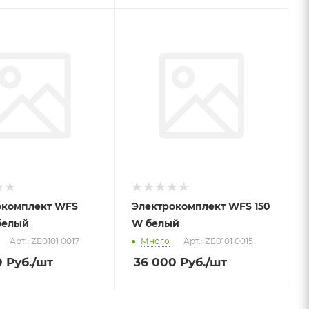
окомплект WFS
Электрокомплект WFS 150
белый
W белый
Арт.: ZE0101 0017
Много
Арт.: ZE0101 0015
0
Руб.
/шт
36 000
Руб.
/шт