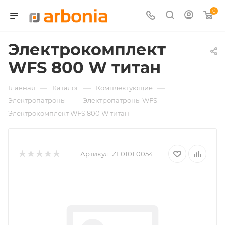
0
Электрокомплект
WFS 800 W титан
—
—
—
Главная
Каталог
Комплектующие
—
—
Электропатроны
Электропатроны WFS
Электрокомплект WFS 800 W титан
Артикул:
ZE0101 0054