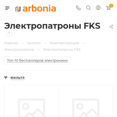
0
Электропатроны FKS
7
—
—
—
Главная
Каталог
Комплектующие
—
Электропатроны
Электропатроны FKS
Топ-10 бестселлеров электроники
ФИЛЬТР