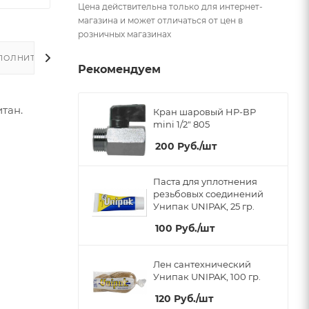
Цена действительна только для интернет-
магазина и может отличаться от цен в
розничных магазинах
ПОЛНИТЕЛЬНО
Рекомендуем
тан.
Кран шаровый НР-ВР
mini 1/2" 805
200
Руб.
/шт
Паста для уплотнения
резьбовых соединений
Унипак UNIPAK, 25 гр.
100
Руб.
/шт
Лен сантехнический
Унипак UNIPAK, 100 гр.
120
Руб.
/шт