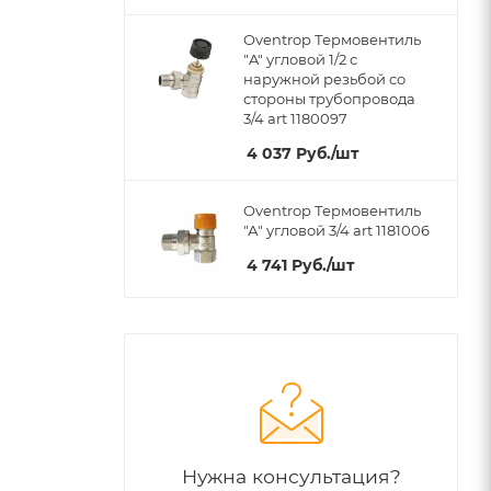
Oventrop Термовентиль
"A" угловой 1/2 с
наружной резьбой со
стороны трубопровода
3/4 art 1180097
4 037
Руб.
/шт
Oventrop Термовентиль
"А" угловой 3/4 art 1181006
4 741
Руб.
/шт
Нужна консультация?