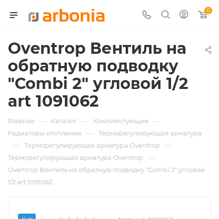
0
Oventrop Вентиль на
обратную подводку
"Combi 2" угловой 1/2
art 1091062
—
—
—
Главная
Каталог
Комплектующие
—
Радиаторы отопления
Терморегулирующая арматура
—
—
Терморегулирующая арматура Oventrop
—
Терморегулирующая арматура Oventrop
Oventrop Вентиль на обратную подводку "Combi 2" угловой
1/2 art 1091062