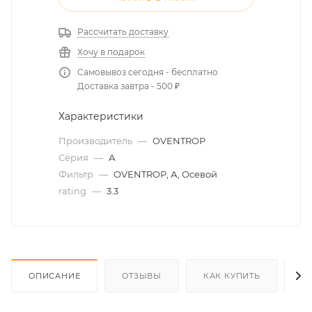
Рассчитать доставку
Хочу в подарок
Самовывоз сегодня - бесплатно
Доставка завтра - 500 ₽
Характеристики
Производитель
—
OVENTROP
Серия
—
А
Фильтр
—
OVENTROP, А, Осевой
rating
—
3.3
ОПИСАНИЕ
ОТЗЫВЫ
КАК КУПИТЬ
О