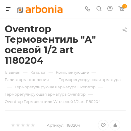
0
Oventrop
Термовентиль "А"
осевой 1/2 art
1180204
—
—
—
Главная
Каталог
Комплектующие
—
Радиаторы отопления
Терморегулирующая арматура
—
—
Терморегулирующая арматура Oventrop
—
Терморегулирующая арматура Oventrop
Oventrop Термовентиль "А" осевой 1/2 art 1180204
Артикул:
1180204