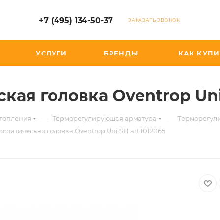
+7 (495) 134-50-37
ЗАКАЗАТЬ ЗВОНОК
УСЛУГИ
БРЕНДЫ
КАК КУПИ
кая головка Oventrop Uni 
—
—
отопления
Терморегулирующая арматура
Терморегул
остатическая головка Oventrop Uni SH art 1012065