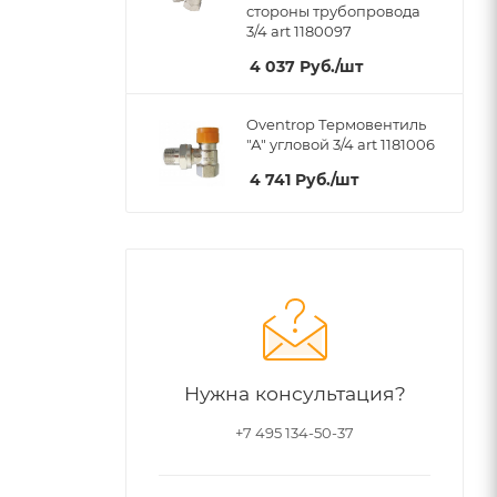
стороны трубопровода
3/4 art 1180097
4 037
Руб.
/шт
Oventrop Термовентиль
"А" угловой 3/4 art 1181006
4 741
Руб.
/шт
Нужна консультация?
+7 495 134-50-37