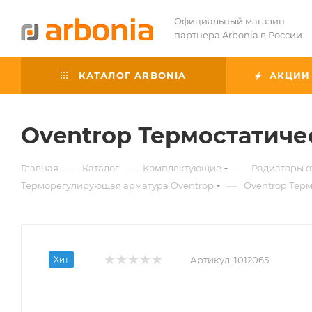
Официальный магазин
партнера Arbonia в России
КАТАЛОГ ARBONIA
АКЦИИ
Oventrop Термостатичес
—
—
—
Главная
Каталог
Комплектующие
Радиаторы 
—
Терморегулирующая арматура Oventrop
Oventrop Терм
Хит
Артикул:
1012065