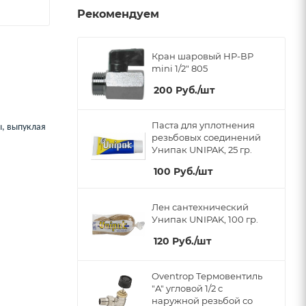
Рекомендуем
Кран шаровый НР-ВР
mini 1/2" 805
200
Руб.
/шт
Паста для уплотнения
ы, выпуклая
резьбовых соединений
Унипак UNIPAK, 25 гр.
100
Руб.
/шт
Лен сантехнический
Унипак UNIPAK, 100 гр.
120
Руб.
/шт
Oventrop Термовентиль
"A" угловой 1/2 с
наружной резьбой со