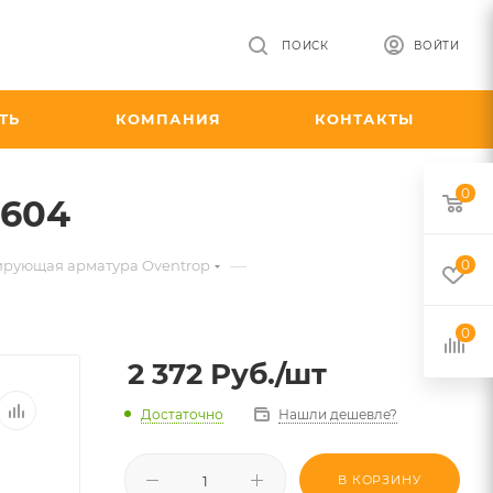
ПОИСК
ВОЙТИ
ТЬ
КОМПАНИЯ
КОНТАКТЫ
0
0604
—
ирующая арматура Oventrop
0
0
2 372
Руб.
/шт
Достаточно
Нашли дешевле?
В КОРЗИНУ