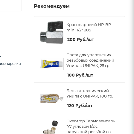
Рекомендуем
Кран шаровый НР-ВР
mini 1/2" 805
200
Руб.
/шт
Паста для уплотнения
.
резьбовых соединений
рме тарелки
Унипак UNIPAK, 25 гр.
100
Руб.
/шт
Лен сантехнический
Унипак UNIPAK, 100 гр.
120
Руб.
/шт
Oventrop Термовентиль
"A" угловой 1/2 с
наружной резьбой со