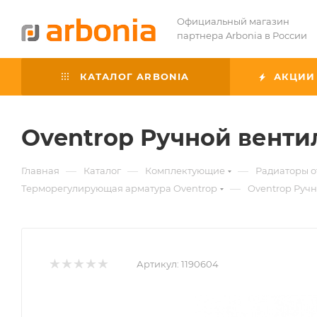
Официальный магазин
партнера Arbonia в России
КАТАЛОГ ARBONIA
АКЦИИ
Oventrop Ручной вентил
—
—
—
Главная
Каталог
Комплектующие
Радиаторы 
—
Терморегулирующая арматура Oventrop
Oventrop Ручн
Артикул:
1190604