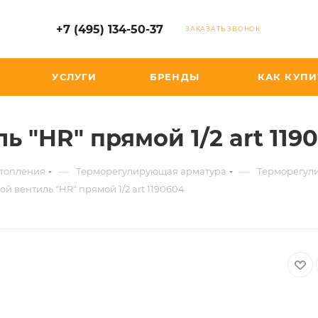
+7 (495) 134-50-37
ЗАКАЗАТЬ ЗВОНОК
УСЛУГИ
БРЕНДЫ
КАК КУПИ
ь "HR" прямой 1/2 art 119
—
—
отопления
Терморегулирующая арматура
Терморегул
ой вентиль "HR" прямой 1/2 art 1190604