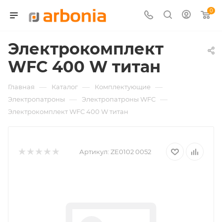
0
Электрокомплект
WFC 400 W титан
—
—
—
Главная
Каталог
Комплектующие
—
—
Электропатроны
Электропатроны WFC
Электрокомплект WFC 400 W титан
Артикул:
ZE0102 0052