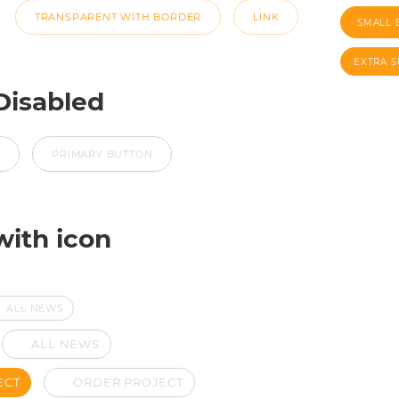
TRANSPARENT WITH BORDER
LINK
SMALL 
EXTRA 
Disabled
N
PRIMARY BUTTON
with icon
ALL NEWS
ALL NEWS
ECT
ORDER PROJECT