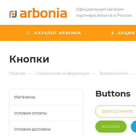
Официальный магазин
партнера Arbonia в России
КАТАЛОГ ARBONIA
АКЦИИ
Кнопки
—
—
—
Главная
Справочная информация
Возможности
Buttons
Магазины
DEFAULT WHITE
Условия оплаты
SUCCESS
Условия доставки