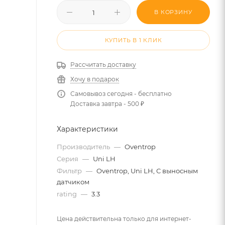
В КОРЗИНУ
КУПИТЬ В 1 КЛИК
Рассчитать доставку
Хочу в подарок
Самовывоз сегодня - бесплатно
Доставка завтра - 500 ₽
Характеристики
Производитель
—
Oventrop
Серия
—
Uni LH
Фильтр
—
Oventrop, Uni LH, С выносным
датчиком
rating
—
3.3
Цена действительна только для интернет-