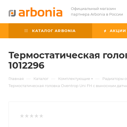
Официальный магазин
партнера Arbonia в России
КАТАЛОГ ARBONIA
АКЦИИ
Термостатическая голо
1012296
—
—
—
Главная
Каталог
Комплектующие
Радиаторы 
Термостатическая головка Oventrop Uni FH с выносным датчи