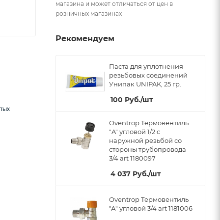
магазина и может отличаться от цен в
розничных магазинах
Рекомендуем
Паста для уплотнения
резьбовых соединений
Унипак UNIPAK, 25 гр.
100
Руб.
/шт
ытых
Oventrop Термовентиль
"A" угловой 1/2 с
наружной резьбой со
стороны трубопровода
3/4 art 1180097
4 037
Руб.
/шт
Oventrop Термовентиль
"А" угловой 3/4 art 1181006