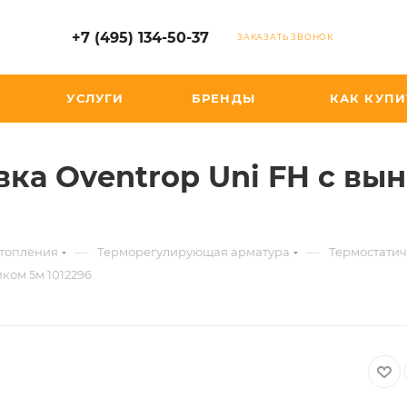
+7 (495) 134-50-37
ЗАКАЗАТЬ ЗВОНОК
УСЛУГИ
БРЕНДЫ
КАК КУПИ
вка Oventrop Uni FH с вы
—
—
отопления
Терморегулирующая арматура
Термостатич
ком 5м 1012296