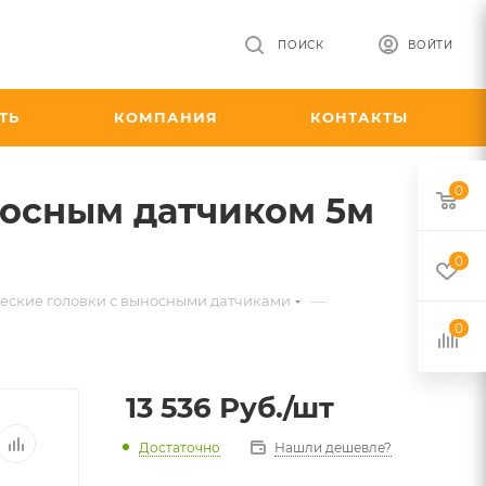
ПОИСК
ВОЙТИ
ТЬ
КОМПАНИЯ
КОНТАКТЫ
0
носным датчиком 5м
0
—
еские головки с выносными датчиками
0
13 536
Руб.
/шт
Достаточно
Нашли дешевле?