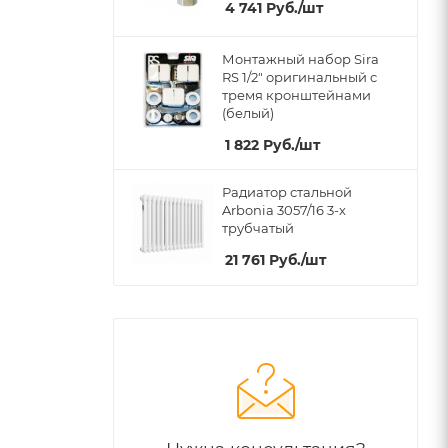
4 741
Руб.
/шт
Монтажный набор Sira
RS 1/2" оригинальный c
тремя кронштейнами
(белый)
1 822
Руб.
/шт
Радиатор стальной
Arbonia 3057/16 3-х
трубчатый
21 761
Руб.
/шт