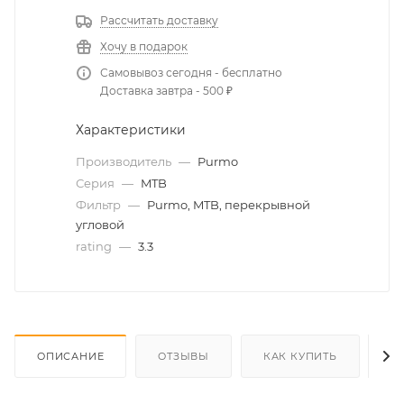
Рассчитать доставку
Хочу в подарок
Самовывоз сегодня - бесплатно
Доставка завтра - 500 ₽
Характеристики
Производитель
—
Purmo
Серия
—
MTB
Фильтр
—
Purmo, MTB, перекрывной
угловой
rating
—
3.3
ОПИСАНИЕ
ОТЗЫВЫ
КАК КУПИТЬ
О