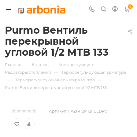
0
Purmo Вентиль
перекрывной
угловой 1/2 MTB 133
—
—
—
Главная
Каталог
Комплектующие
—
Радиаторы отопления
Терморегулирующая арматура
—
—
Терморегулирующая арматура Purmo
Purmo Вентиль перекрывной угловой 1/2 MTB 133
Артикул:
FAZ1R12M12FELBP0