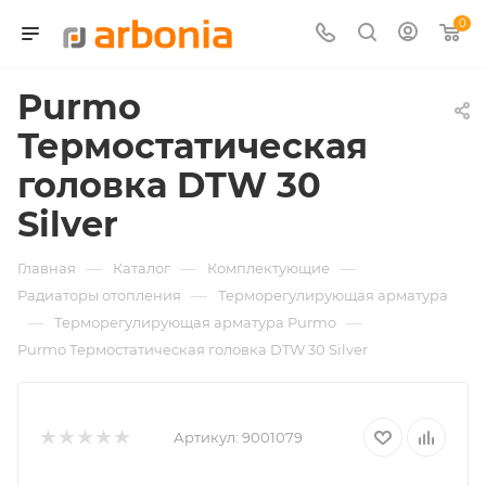
0
Purmo
Термостатическая
головка DTW 30
Silver
—
—
—
Главная
Каталог
Комплектующие
—
Радиаторы отопления
Терморегулирующая арматура
—
—
Терморегулирующая арматура Purmo
Purmo Термостатическая головка DTW 30 Silver
Артикул:
9001079