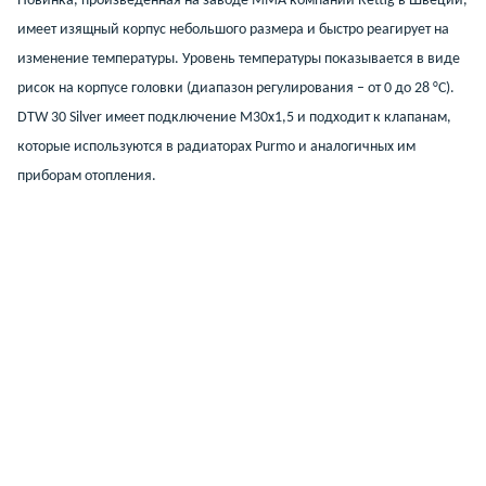
Новинка, произведенная на заводе MMA компании Rettig в Швеции,
имеет изящный корпус небольшого размера и быстро реагирует на
изменение температуры. Уровень температуры показывается в виде
рисок на корпусе головки (диапазон регулирования – от 0 до 28 °C).
DTW 30 Silver имеет подключение М30х1,5 и подходит к клапанам,
которые используются в радиаторах Purmo и аналогичных им
приборам отопления.