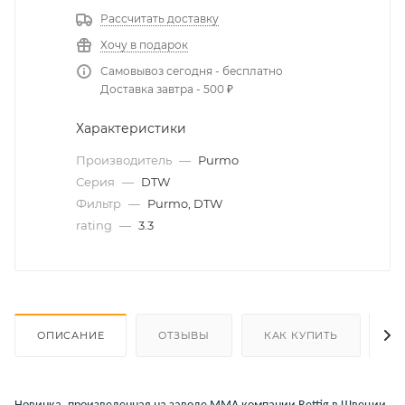
Рассчитать доставку
Хочу в подарок
Самовывоз сегодня - бесплатно
Доставка завтра - 500 ₽
Характеристики
Производитель
—
Purmo
Серия
—
DTW
Фильтр
—
Purmo, DTW
rating
—
3.3
ОПИСАНИЕ
ОТЗЫВЫ
КАК КУПИТЬ
О