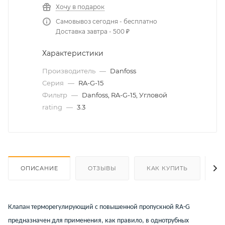
Хочу в подарок
Самовывоз сегодня - бесплатно
Доставка завтра - 500 ₽
Характеристики
Производитель
—
Danfoss
Серия
—
RA-G-15
Фильтр
—
Danfoss, RA-G-15, Угловой
rating
—
3.3
ОПИСАНИЕ
ОТЗЫВЫ
КАК КУПИТЬ
О
Клапан терморегулирующий с повышенной пропускной RA-G
предназначен для применения, как правило, в однотрубных