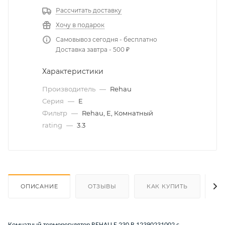
Рассчитать доставку
Хочу в подарок
Самовывоз сегодня - бесплатно
Доставка завтра - 500 ₽
Характеристики
Производитель
—
Rehau
Серия
—
E
Фильтр
—
Rehau, E, Комнатный
rating
—
3.3
ОПИСАНИЕ
ОТЗЫВЫ
КАК КУПИТЬ
О