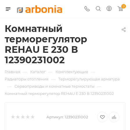
0
Комнатный
терморегулятор
REHAU E 230 В
12390231002
—
—
—
Главная
Каталог
Комплектующие
—
Радиаторы отопления
Терморегулирующая арматура
—
—
Сервоприводы и комнатные термостаты
Комнатный терморегулятор REHAU E 230 В 12390231002
Артикул:
12390231002