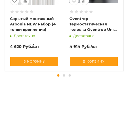
Скрытый монтажный
Oventrop
Arbonia NEW набор (4
Термостатическая
точки крепления)
головка Oventrop Uni
SH матовая сталь art
Достаточно
Достаточно
1012085
4 620
Руб.
/шт
4 914
Руб.
/шт
В КОРЗИНУ
В КОРЗИНУ