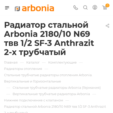
0
Радиатор стальной
Arbonia 2180/10 N69
твв 1/2 SF-3 Anthrazit
2-х трубчатый
—
—
—
Главная
Каталог
Комплектующие
—
Радиаторы отопления
Стальные трубчатые радиаторы отопления Arbonia.
Вертикальные и Горизонтальные
—
Стальные трубчатые радиаторы Arbonia (Германия)
—
—
Вертикальные трубчатые радиаторы Arbonia
—
Нижнее подключение с клапаном
Радиатор стальной Arbonia 2180/10 N69 твв 1/2 SF-3 Anthrazit
2-х трубчатый