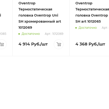
Oventrop
Oventrop
Термостатическая
Термостатическа
i
головка Oventrop Uni
головка Oventrop
SH хромированный art
SH art 1012065
1012069
Арт.:
Достаточно
12085
Арт.: 1012069
Достаточно
4 914
Руб.
/шт
4 368
Руб.
/шт