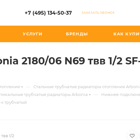
+7 (495) 134-50-37
ЗАКАЗАТЬ ЗВОНОК
УСЛУГИ
БРЕНДЫ
КАК КУПИ
ia 2180/06 N69 твв 1/2 SF-
—
отопления
Стальные трубчатые радиаторы отопления Arboni
—
тикальные трубчатые радиаторы Arbonia
Нижнее подключе
2-х трубчатый
твв 1/2