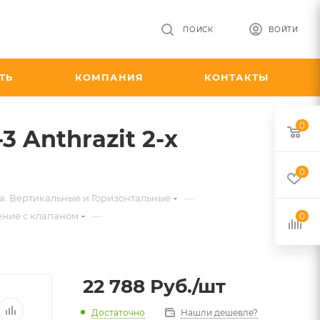
ПОИСК
ВОЙТИ
ТЬ
КОМПАНИЯ
КОНТАКТЫ
0
3 Anthrazit 2-х
0
—
a. Вертикальные и Горизонтальные
—
ние с клапаном
0
22 788
Руб.
/шт
Достаточно
Нашли дешевле?