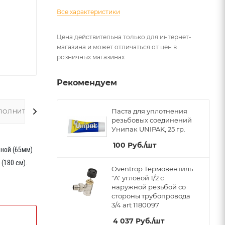
Все характеристики
Цена действительна только для интернет-
магазина и может отличаться от цен в
розничных магазинах
Рекомендуем
Паста для уплотнения
ПОЛНИТЕЛЬНО
резьбовых соединений
Унипак UNIPAK, 25 гр.
100
Руб.
/шт
иной (65мм)
(180 см).
Oventrop Термовентиль
"A" угловой 1/2 с
наружной резьбой со
стороны трубопровода
3/4 art 1180097
4 037
Руб.
/шт