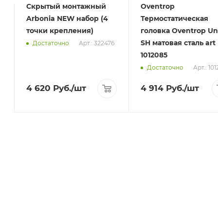
Скрытый монтажный
Oventrop
Arbonia NEW набор (4
Термостатическая
3
точки крепления)
головка Oventrop Un
SH матовая сталь art
3
Арт.: 322476
Достаточно
1012085
Арт.: 10
Достаточно
4 620
Руб.
/шт
4 914
Руб.
/шт