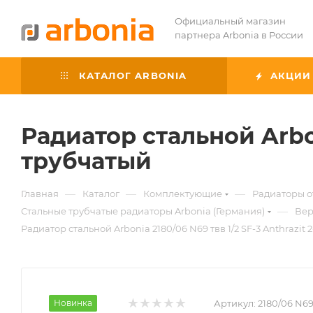
Официальный магазин
партнера Arbonia в России
КАТАЛОГ ARBONIA
АКЦИИ
Радиатор стальной Arbon
трубчатый
—
—
—
Главная
Каталог
Комплектующие
Радиаторы 
—
Стальные трубчатые радиаторы Arbonia (Германия)
Вер
Радиатор стальной Arbonia 2180/06 N69 твв 1/2 SF-3 Anthrazit 
Новинка
Артикул:
2180/06 N69 