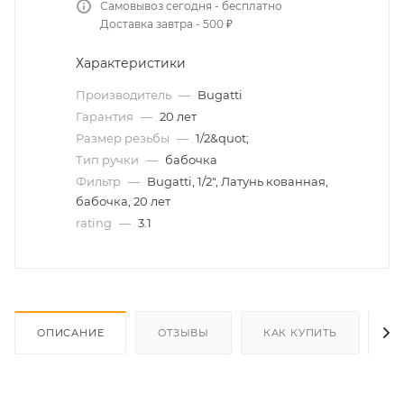
Самовывоз сегодня - бесплатно
Доставка завтра - 500 ₽
Характеристики
Производитель
—
Bugatti
Гарантия
—
20 лет
Размер резьбы
—
1/2&quot;
Тип ручки
—
бабочка
Фильтр
—
Bugatti, 1/2", Латунь кованная,
бабочка, 20 лет
rating
—
3.1
ОПИСАНИЕ
ОТЗЫВЫ
КАК КУПИТЬ
О