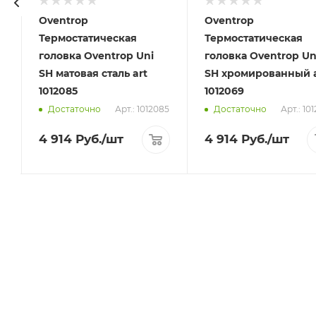
Oventrop
Oventrop
Термостатическая
Термостатическая
головка Oventrop Uni
головка Oventrop Un
SH матовая сталь art
SH хромированный a
1012085
1012069
3
Арт.: 1012085
Арт.: 10
Достаточно
Достаточно
4 914
Руб.
/шт
4 914
Руб.
/шт