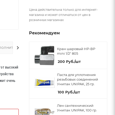
Цена действительна только для интернет-
магазина и может отличаться от цен в
розничных магазинах
Рекомендуем
ПОЛНИТЕЛЬНО
Кран шаровый НР-ВР
mini 1/2" 805
200
Руб.
/шт
тот высокий
тройства
Паста для уплотнения
резьбовых соединений
ужит очень
Унипак UNIPAK, 25 гр.
100
Руб.
/шт
Лен сантехнический
Унипак UNIPAK, 100 гр.