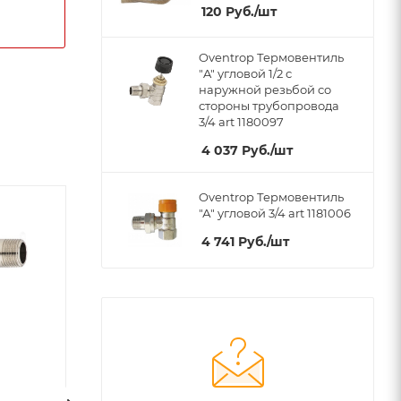
120
Руб.
/шт
Oventrop Термовентиль
"A" угловой 1/2 с
наружной резьбой со
стороны трубопровода
3/4 art 1180097
4 037
Руб.
/шт
Oventrop Термовентиль
"А" угловой 3/4 art 1181006
Хит
4 741
Руб.
/шт