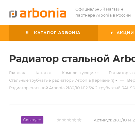
Официальный магазин
партнера Arbonia в России
КАТАЛОГ ARBONIA
АКЦИИ
Радиатор стальной Arbon
—
—
—
Главная
Каталог
Комплектующие
Радиаторы 
—
Стальные трубчатые радиаторы Arbonia (Германия)
Вер
Радиатор стальной Arbonia 2180/10 N12 3/4 2-трубчатый RAL 9
Советуем
Артикул:
2180/10 N12