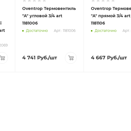
Oventrop Термовентиль
Oventrop Термов
"А" угловой 3/4 art
"А" прямой 3/4 art
i
1181006
1181106
rt
Арт.: 1181006
Арт.:
Достаточно
Достаточно
12069
4 741
Руб.
/шт
4 667
Руб.
/шт