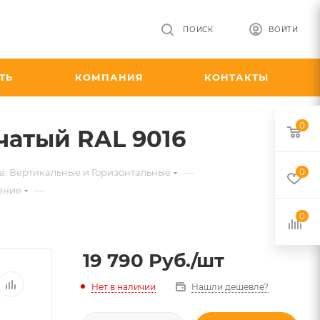
ПОИСК
ВОЙТИ
ТЬ
КОМПАНИЯ
КОНТАКТЫ
0
бчатый RAL 9016
—
a. Вертикальные и Горизонтальные
0
—
ение
0
19 790
Руб.
/шт
Нет в наличии
Нашли дешевле?