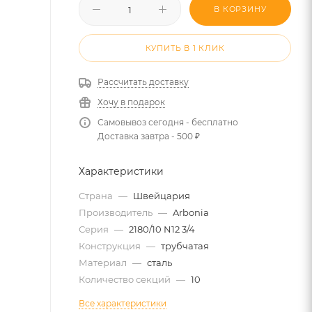
В КОРЗИНУ
КУПИТЬ В 1 КЛИК
Рассчитать доставку
Хочу в подарок
Самовывоз сегодня - бесплатно
Доставка завтра - 500 ₽
Характеристики
Страна
—
Швейцария
Производитель
—
Arbonia
Серия
—
2180/10 N12 3/4
Конструкция
—
трубчатая
Материал
—
сталь
Количество секций
—
10
Все характеристики