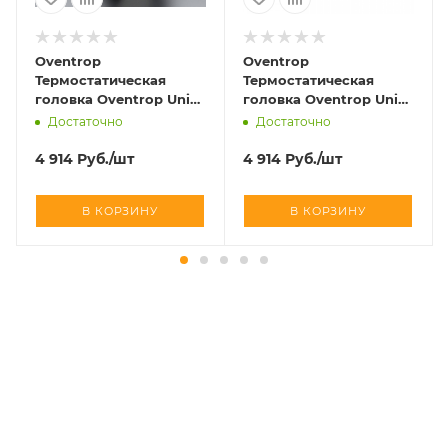
Oventrop
Oventrop
Термостатическая
Термостатическая
головка Oventrop Uni
головка Oventrop Uni
SH матовая сталь art
SH хромированный art
Достаточно
Достаточно
1012085
1012069
4 914
Руб.
/шт
4 914
Руб.
/шт
В КОРЗИНУ
В КОРЗИНУ