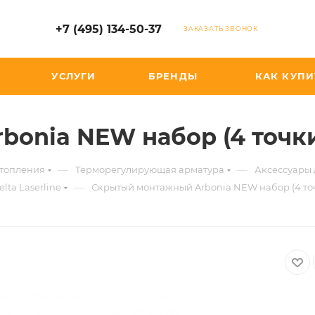
+7 (495) 134-50-37
ЗАКАЗАТЬ ЗВОНОК
УСЛУГИ
БРЕНДЫ
КАК КУПИ
onia NEW набор (4 точк
—
—
отопления
Терморегулирующая арматура
Аксессуары 
—
ta Laserline
Скрытый монтажный Arbonia NEW набор (4 то