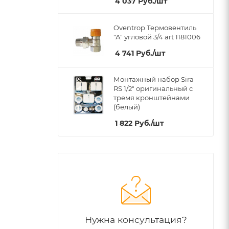
4 037
Руб.
/шт
Oventrop Термовентиль
"А" угловой 3/4 art 1181006
4 741
Руб.
/шт
Монтажный набор Sira
RS 1/2" оригинальный c
тремя кронштейнами
(белый)
1 822
Руб.
/шт
Нужна консультация?