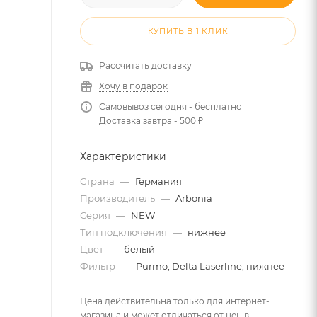
КУПИТЬ В 1 КЛИК
Рассчитать доставку
Хочу в подарок
Самовывоз сегодня - бесплатно
Доставка завтра - 500 ₽
Характеристики
Страна
—
Германия
Производитель
—
Arbonia
Серия
—
NEW
Тип подключения
—
нижнее
Цвет
—
белый
Фильтр
—
Purmo, Delta Laserline, нижнее
Цена действительна только для интернет-
магазина и может отличаться от цен в