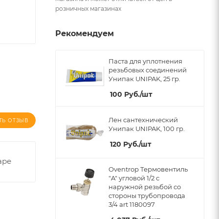
розничных магазинах
Рекомендуем
Паста для уплотнения
резьбовых соединений
Унипак UNIPAK, 25 гр.
100
Руб.
/шт
Лен сантехнический
ТЬ ОТЗЫВ
Унипак UNIPAK, 100 гр.
120
Руб.
/шт
аре
Oventrop Термовентиль
"A" угловой 1/2 с
наружной резьбой со
стороны трубопровода
3/4 art 1180097