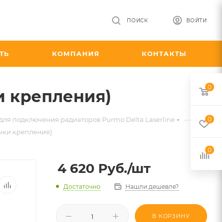
ПОИСК
ВОЙТИ
ТЬ
КОМПАНИЯ
КОНТАКТЫ
0
и крепления)
—
для подключения радиаторов Purmo Delta Laserline
0
чки крепления)
0
4 620
Руб.
/шт
Достаточно
Нашли дешевле?
В КОРЗИНУ