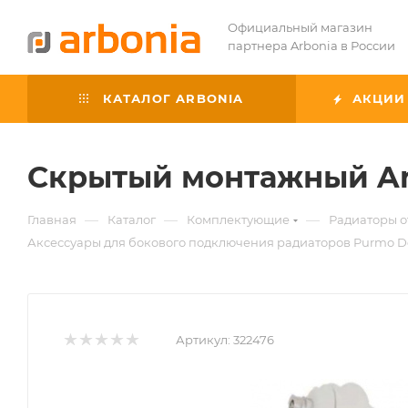
Официальный магазин
партнера Arbonia в России
КАТАЛОГ ARBONIA
АКЦИИ
Скрытый монтажный Arb
—
—
—
Главная
Каталог
Комплектующие
Радиаторы 
Аксессуары для бокового подключения радиаторов Purmo Del
Артикул:
322476