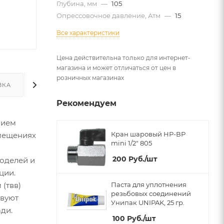
Глубина, мм
—
105
Опрессовочное давление, Атм
—
15
Все характеристики
Цена действительна только для интернет-
магазина и может отличаться от цен в
розничных магазинах
ВКА
ДОПОЛНИТЕЛЬНО
Рекомендуем
нием
Кран шаровый НР-ВР
омещениях
mini 1/2" 805
200
Руб.
/шт
моделей и
ции.
(твв)
Паста для уплотнения
резьбовых соединений
твуют
Унипак UNIPAK, 25 гр.
ди.
100
Руб.
/шт