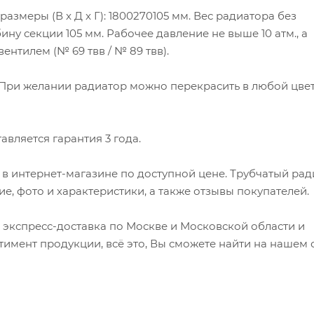
размеры (В x Д x Г): 1800270105 мм. Вес радиатора без
бину секции 105 мм. Рабочее давление не выше 10 атм., а
ентилем (№ 69 твв / № 89 твв).
. При желании радиатор можно перекрасить в любой цвет
авляется гарантия 3 года.
6 в интернет-магазине по доступной цене. Трубчатый ра
ние, фото и характеристики, а также отзывы покупателей.
 экспресс-доставка по Москве и Московской области и
имент продукции, всё это, Вы сможете найти на нашем с