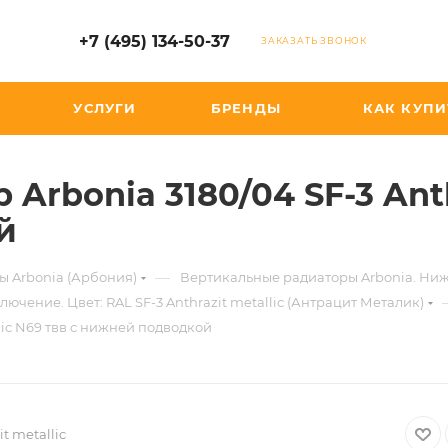
+7 (495) 134-50-37
ЗАКАЗАТЬ ЗВОНОК
УСЛУГИ
БРЕНДЫ
КАК КУПИ
rbonia 3180/04 SF-3 Anth
й
—
ы Arbonia (Арбония)
Вертикальные радиаторы Arbonia. Ни
чение. Цвет: RAL SF-3 Anthrazit metallic (Антрацит Металик)
lic N69 твв с нижней подводкой
t metallic