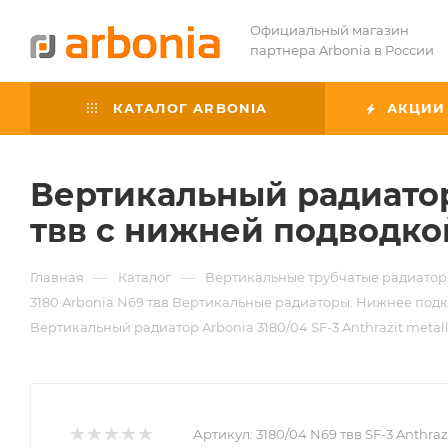
Официальный магазин
партнера Arbonia в России
КАТАЛОГ ARBONIA
АКЦИИ
Вертикальный радиатор A
твв с нижней подводко
—
—
Главная
Каталог
Вертикальные трубчатые радиатор
3180 Arbonia N69 твв Вертикальные радиаторы. Нижнее подклю
Вертикальный радиатор Arbonia 3180/04 SF-3 Anthrazit metal
Артикул:
3180/04 N69 твв SF-3 Anthrazi