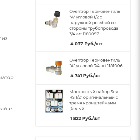
Oventrop Термовентиль
"A" угловой 1/2 с
наружной резьбой со
стороны трубопровода
3/4 art 1180097
 из
4 037
Руб.
/шт
Oventrop Термовентиль
"А" угловой 3/4 art 1181006
4 741
Руб.
/шт
диатор
Монтажный набор Sira
RS 1/2" оригинальный c
тремя кронштейнами
айте.
(белый)
1 822
Руб.
/шт