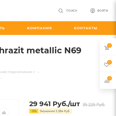
ПОИСК
ВОЙТИ
ТЬ
КОМПАНИЯ
КОНТАКТЫ
0
razit metallic N69
0
—
жнее подключение
—
0
29 941
Руб.
/шт
35 225
Руб.
-
15
%
Экономия
5 284
Руб.