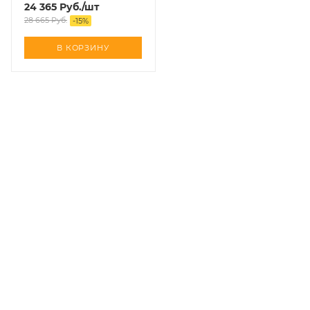
нижней подводкой
24 365
Руб.
/шт
28 665
Руб.
-
15
%
В КОРЗИНУ