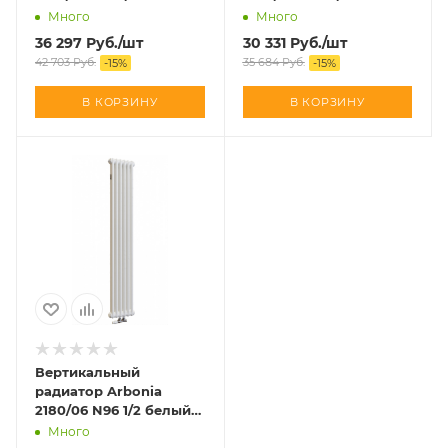
цвет (RAL 9016) с
цвет (RAL 9016) с
Много
Много
нижней подводкой
нижней подводкой
36 297
Руб.
/шт
30 331
Руб.
/шт
42 703
Руб.
35 684
Руб.
-
15
%
-
15
%
В КОРЗИНУ
В КОРЗИНУ
Вертикальный
радиатор Arbonia
2180/06 N96 1/2 белый
цвет (RAL 9016) с
Много