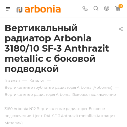
0
Вертикальный
радиатор Arbonia
3180/10 SF-3 Anthrazit
metallic с боковой
подводкой
—
—
Главная
Каталог
—
Вертикальные трубчатые радиаторы Arbonia (Арбония)
Вертикальные радиаторы Arbonia. Боковое подключение
—
3180 Arbonia N12 Вертикальные радиаторы. Боковое
подключение. Цвет: RAL SF-3 Anthrazit metallic (Антрацит
Металик)