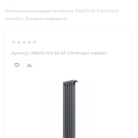
—
Вертикальный радиатор Arbonia 3180/10 SF-3 Anthrazit
metallic с боковой подводкой
Артикул:
3180/10 N12 3/4 SF-3 Anthrazit metallic